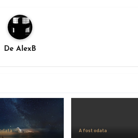
De
AlexB
 odata
A fost odata