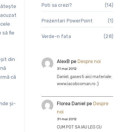
Poti sa crezi?
(14)
 găteşte
e acuzat
Prezentari PowerPoint
(1)
 cele
 să fie
Verde-n fata
(28)
şit din
AlexB
pe
Despre noi
mnă
31 mai 2012
urmă că
Daniel, gasesti aici materiale:
www.iacobcoman.ro :)
nde şi-
Florea Daniel
pe
Despre
noi
31 mai 2012
CUM POT SA IAU LEG CU
u