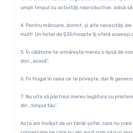
umpli timpul cu activităţi neproductive, adică să 
4. Pentru mâncare, dormit, şi alte necesităţi ale 
mult! Un hotel de $35/noapte îţi oferă aceeaşi
5. În călătorie te urmăreşte mereu o lipsă de co
dori „acasă”.
6. Fii frugal în ceea ce te priveşte, dar fii genero
7. Nu uita să păstrezi mereu legătura cu prieten
din „timpul tău”.
Asta am învăţat de un tânăr şofer, care nu cred 
conversaţie pe care nu am avut cum să n-o ascu