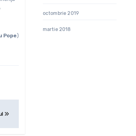
e
octombrie 2019
martie 2018
u Pope
)
ul