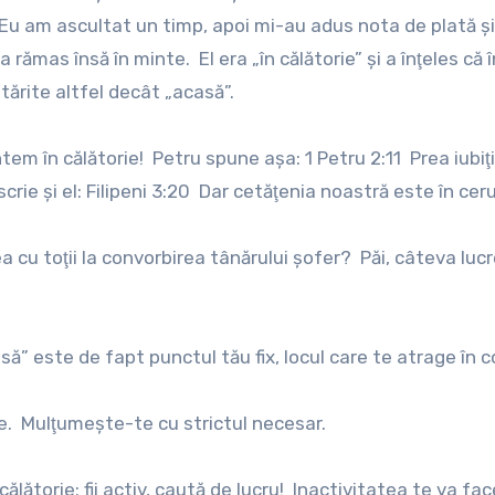
. Eu am ascultat un timp, apoi mi-au adus nota de plată 
rămas însă în minte. El era „în călătorie” şi a înţeles că î
ntărite altfel decât „acasă”.
tem în călătorie! Petru spune aşa: 1 Petru 2:11 Prea iubiţil
scrie şi el: Filipeni 3:20 Dar cetăţenia noastră este în cer
a cu toţii la convorbirea tânărului şofer? Păi, câteva lucr
să” este de fapt punctul tău fix, locul care te atrage în c
je. Mulţumeşte-te cu strictul necesar.
ălătorie; fii activ, caută de lucru! Inactivitatea te va fac