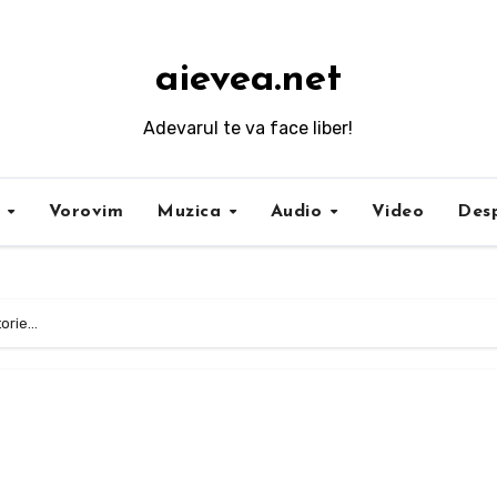
aievea.net
Adevarul te va face liber!
i
Vorovim
Muzica
Audio
Video
Desp
torie…