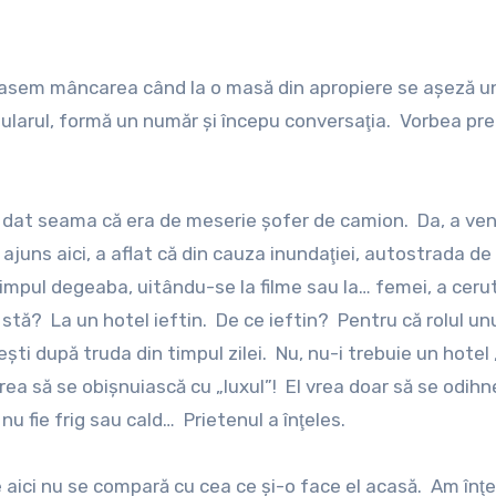
larul, formă un număr şi începu conversaţia. Vorbea pre
 dat seama că era de meserie şofer de camion. Da, a veni
ajuns aici, a aflat că din cauza inundaţiei, autostrada de
timpul degeaba, uitându-se la filme sau la… femei, a ceru
 stă? La un hotel ieftin. De ce ieftin? Pentru că rolul un
şti după truda din timpul zilei. Nu, nu-i trebuie un hotel
 vrea să se obişnuiască cu „luxul”! El vrea doar să se odih
nu fie frig sau cald… Prietenul a înţeles.
aici nu se compară cu cea ce şi-o face el acasă. Am înţe