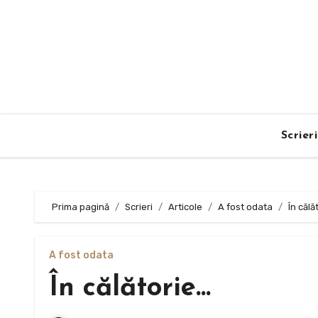
Sari
la
conținut
Scrier
Prima pagină
Scrieri
Articole
A fost odata
În călă
A fost odata
În călătorie…