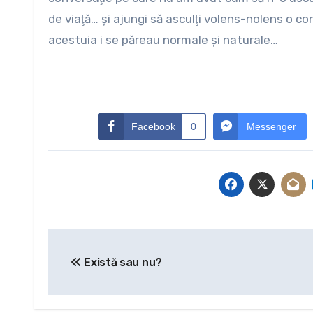
de viaţă… şi ajungi să asculţi volens-nolens o con
acestuia i se păreau normale şi naturale…
Facebook
0
Messenger
Navigare
Există sau nu?
în
articole