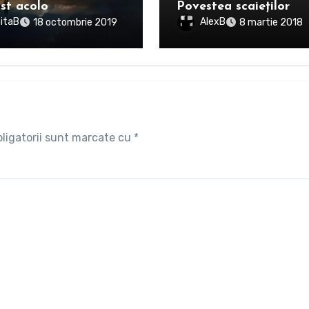
st acolo
Povestea scaieţilor
itaB
AlexB
18 octombrie 2019
8 martie 2018
ligatorii sunt marcate cu
*