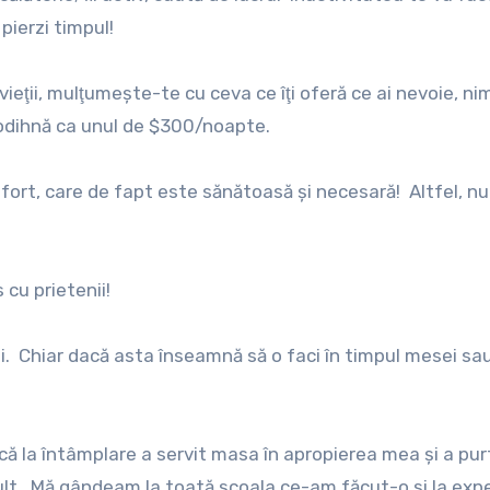
pierzi timpul!
vieţii, mulţumeşte-te cu ceva ce îţi oferă ce ai nevoie, ni
 odihnă ca unul de $300/noapte.
nfort, care de fapt este sănătoasă şi necesară! Altfel, nu
s cu prietenii!
ii. Chiar dacă asta înseamnă să o faci în timpul mesei sau
că la întâmplare a servit masa în apropierea mea şi a pur
lt. Mă gândeam la toată şcoala ce-am făcut-o şi la expe