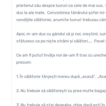
prietenul său despre lucruri ca cele de mai sus
dus la ale mele. Convorbirea tânărului şofer mi-a 
condiţiile călătoriei, anumite lucruri trebuiau câ
Apoi, m-am dus cu gândul că şi noi, creştinii, sun
sfătuiesc ca pe nişte străini şi călători….. Pavel 
Ce am fi putut învăţa noi de-am fi tras cu ureche
precum:
1. În călătorie tânjeşti mereu după „acasă”. „Aca
2. Nu trebuie să călătoreşti cu prea multe baga
3. Nu trebuie să stai degeaba, chiar dacă eşti în c