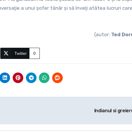
versaţie a unui şofer tânăr şi să înveţi atâtea lucruri car
(autor:
Ted Dor
Twitter
0
Indianul si greier