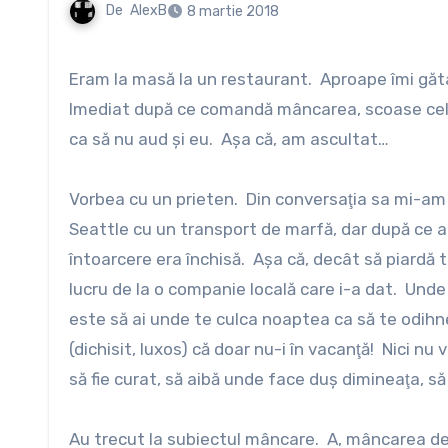
De
AlexB
8 martie 2018
Eram la masă la un restaurant. Aproape îmi gătasem mâncarea când la o masă din apropiere se aşeză un tânăr.
Imediat după ce comandă mâncarea, scoase celu
ca să nu aud şi eu. Aşa că, am ascultat…
Vorbea cu un prieten. Din conversaţia sa mi-am
Seattle cu un transport de marfă, dar după ce a 
întoarcere era închisă. Aşa că, decât să piardă 
lucru de la o companie locală care i-a dat. Unde
este să ai unde te culca noaptea ca să te odihne
(dichisit, luxos) că doar nu-i în vacanţă! Nici nu
să fie curat, să aibă unde face duş dimineaţa, să 
Au trecut la subiectul mâncare. A, mâncarea de 