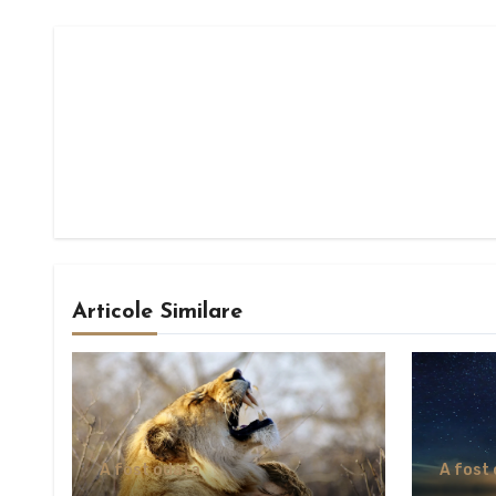
Articole Similare
A fost odata
A fost