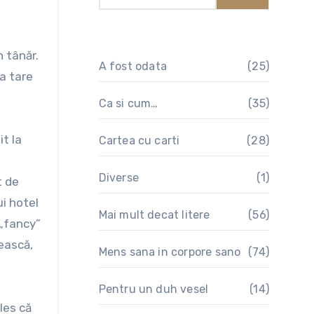
A fost odata
(25)
a tare
Ca si cum…
(35)
t la
Cartea cu carti
(28)
Diverse
(1)
t de
ui hotel
Mai mult decat litere
(56)
 „fancy”
nească,
Mens sana in corpore sano
(74)
Pentru un duh vesel
(14)
les că