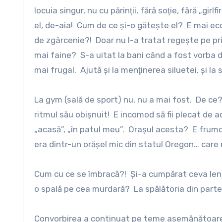
locuia singur, nu cu părinţii, fără soţie, fără „
el, de-aia! Cum de ce şi-o găteşte el? E mai ec
de zgârcenie?! Doar nu l-a tratat regeşte pe pri
mai faine? S-a uitat la bani când a fost vorba de
mai frugal. Ajută şi la menţinerea siluetei, şi la
La gym (sală de sport) nu, nu a mai fost. De ce?
ritmul său obişnuit! E incomod să fii plecat de 
„acasă”, „în patul meu”. Oraşul acesta? E frumo
era dintr-un orăşel mic din statul Oregon… care
Cum cu ce se îmbracă?! Şi-a cumpărat ceva lenj
o spală pe cea murdară? La spălătoria din parter
Convorbirea a continuat pe teme asemănătoare. 