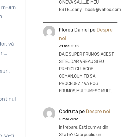
CINEVA SAU....ID MEU
şi m-am
ESTE...dany_bosik@yahoo.com
n
Florea Daniel
pe
Despre
noi
or, vă
31 mai 2012
uri…
DA E SUPER FRUMOS ACEST
SITE...DAR VREAU SI EU
PREDICI CU IACOB
euri,
COMAN,CUM TB SA
PROCEDEZ? VA ROG
FRUMOS,MULTUMESC MULT.
ontinu!
Codruta
pe
Despre noi
5 mai 2012
Intrebare: Esti cumva din
State? Caci public un
e să-ţi