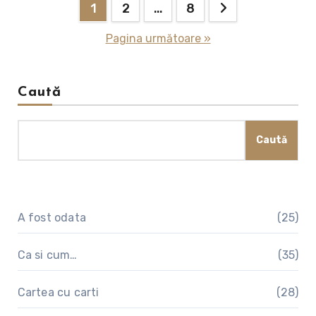
Paginație
1
2
…
8
articole
Pagina următoare »
Caută
Caută
A fost odata
(25)
Ca si cum…
(35)
Cartea cu carti
(28)