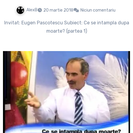
AlexB
20 martie 2018
Niciun comentariu
Invitat: Eugen Pascotescu Subiect: Ce se intampla dupa
moarte? (partea 1)