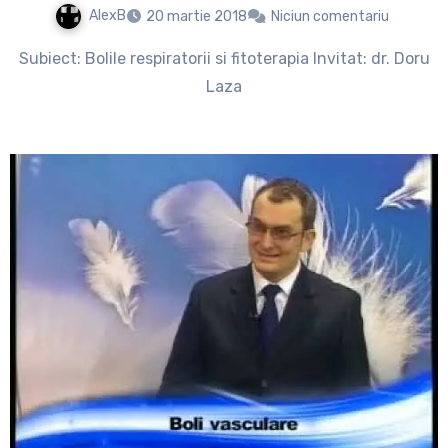
AlexB
20 martie 2018
Niciun comentariu
Subiect: Bolile respiratorii si fitoterapia Invitat: dr. Doru
Laza