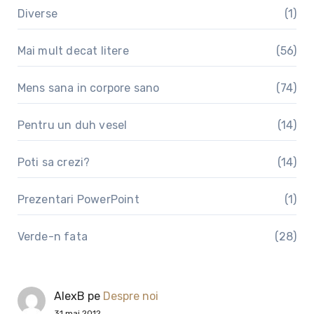
Diverse
(1)
Mai mult decat litere
(56)
Mens sana in corpore sano
(74)
Pentru un duh vesel
(14)
Poti sa crezi?
(14)
Prezentari PowerPoint
(1)
Verde-n fata
(28)
AlexB
pe
Despre noi
31 mai 2012