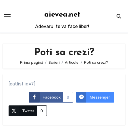
Sari
la
aievea.net
conținut
Adevarul te va face liber!
Poti sa crezi?
Prima pagină
Scrieri
Articole
Poti sa crezi?
[catlist id=7]
Facebook
0
Messenger
Twitter
0