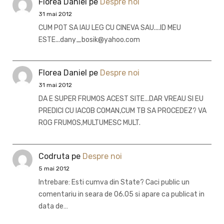
Florea Daniel
pe
Despre noi
31 mai 2012
CUM POT SA IAU LEG CU CINEVA SAU....ID MEU
ESTE...dany_bosik@yahoo.com
Florea Daniel
pe
Despre noi
31 mai 2012
DA E SUPER FRUMOS ACEST SITE...DAR VREAU SI EU
PREDICI CU IACOB COMAN,CUM TB SA PROCEDEZ? VA
ROG FRUMOS,MULTUMESC MULT.
Codruta
pe
Despre noi
5 mai 2012
Intrebare: Esti cumva din State? Caci public un
comentariu in seara de 06.05 si apare ca publicat in
data de…