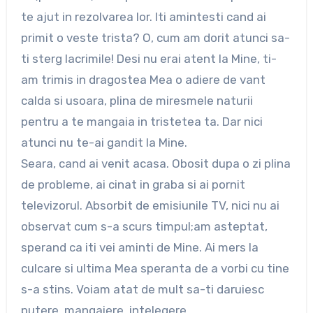
te ajut in rezolvarea lor. Iti amintesti cand ai
primit o veste trista? O, cum am dorit atunci sa-
ti sterg lacrimile! Desi nu erai atent la Mine, ti-
am trimis in dragostea Mea o adiere de vant
calda si usoara, plina de miresmele naturii
pentru a te mangaia in tristetea ta. Dar nici
atunci nu te-ai gandit la Mine.
Seara, cand ai venit acasa. Obosit dupa o zi plina
de probleme, ai cinat in graba si ai pornit
televizorul. Absorbit de emisiunile TV, nici nu ai
observat cum s-a scurs timpul;am asteptat,
sperand ca iti vei aminti de Mine. Ai mers la
culcare si ultima Mea speranta de a vorbi cu tine
s-a stins. Voiam atat de mult sa-ti daruiesc
putere, mangaiere, intelegere…