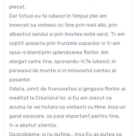
plecat.
Dar totusi eu te iubesc! In timpul zilei am
incercat sa vorbesc cu tine prin norii albi, prin
albastrul cerului si prin linistea ierbii verzi. Ti-am
soptit aceasta prin frunzele copacilor si ti-am
spus-o bland prin splendoarea florilor. Am
alergat catre tine, spunandu-ti:Te iubesc!, in
paraiasul de munte si in minunatul cantec al
pasarilor.
Odata, uimit de frumusetea si gingasia florilor ai
meditat la Creatorul lor, si Eu am crezut ca
acuma te vei hotara sa vorbesti cu Mine. Insa un
gand oarecare, se pare important pentru tine,
ti-a abatut atentia.
Da,probleme, si nu putine… insa Eu as putea sa