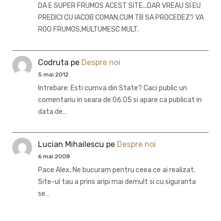
DA E SUPER FRUMOS ACEST SITE...DAR VREAU SI EU
PREDICI CU IACOB COMAN,CUM TB SA PROCEDEZ? VA
ROG FRUMOS,MULTUMESC MULT.
Codruta
pe
Despre noi
5 mai 2012
Intrebare: Esti cumva din State? Caci public un
comentariu in seara de 06.05 si apare ca publicat in
data de…
Lucian Mihailescu
pe
Despre noi
6 mai 2008
Pace Alex, Ne bucuram pentru ceea ce ai realizat.
Site-ul tau a prins aripi mai demult si cu siguranta
se…