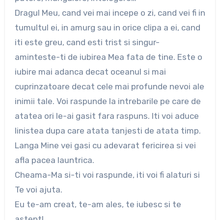
Dragul Meu, cand vei mai incepe o zi, cand vei fi in
tumultul ei, in amurg sau in orice clipa a ei, cand
iti este greu, cand esti trist si singur-
aminteste-ti de iubirea Mea fata de tine. Este o
iubire mai adanca decat oceanul si mai
cuprinzatoare decat cele mai profunde nevoi ale
inimii tale. Voi raspunde la intrebarile pe care de
atatea ori le-ai gasit fara raspuns. Iti voi aduce
linistea dupa care atata tanjesti de atata timp.
Langa Mine vei gasi cu adevarat fericirea si vei
afla pacea launtrica.
Cheama-Ma si-ti voi raspunde, iti voi fi alaturi si
Te voi ajuta.
Eu te-am creat, te-am ales, te iubesc si te
astept!