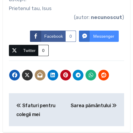
Prietenul tau, Isus
(autor:
necunoscut
)
Facebook
0
Messenger
Twitter
0
Navigare
Sfaturi pentru
Sarea pământului
în
colegii mei
articole