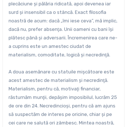
plecăciune şi pălăria ridicată, apoi devenea iar
surd şi insensibil ca o stâncă. Exact filosofia
noastră de acum: dacă „îmi iese ceva”, mă implic,
dacă nu, prefer absenţa. Unii oameni cu bani îşi
plătesc până şi adversarii. Încremenirea care ne-
a cuprins este un amestec ciudat de
materialism, comoditate, logică şi necredinţă.
A doua asemănare cu statuile mişcătoare este
acest amestec de materialism şi necredinţă.
Materialism, pentru că, motivaţi financiar,
răsturnăm munţii, depăşim imposibilul, lucrăm 25
de ore din 24. Necredincioşi, pentru că am ajuns
să suspectăm de interes pe oricine, chiar şi pe
cei care ne salută ori zâmbesc. Mintea noastră,