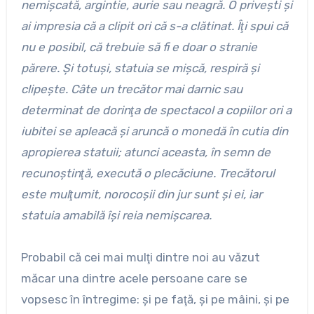
nemişcată, argintie, aurie sau neagră. O priveşti şi
ai impresia că a clipit ori că s-a clătinat. Îţi spui că
nu e posibil, că trebuie să fi e doar o stranie
părere. Şi totuşi, statuia se mişcă, respiră şi
clipeşte. Câte un trecător mai darnic sau
determinat de dorinţa de spectacol a copiilor ori a
iubitei se apleacă şi aruncă o monedă în cutia din
apropierea statuii; atunci aceasta, în semn de
recunoştinţă, execută o plecăciune. Trecătorul
este mulţumit, norocoşii din jur sunt şi ei, iar
statuia amabilă îşi reia nemişcarea.
Probabil că cei mai mulţi dintre noi au văzut
măcar una dintre acele persoane care se
vopsesc în întregime: şi pe faţă, şi pe mâini, şi pe