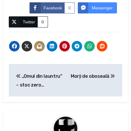
Facebook
0
Messenger
Twitter
0
Navigare
„Omul din launtru”
Morţi de oboseală
în
– stoc zero…
articole