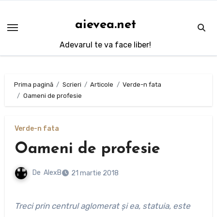
Sari
la
aievea.net
conținut
Adevarul te va face liber!
Prima pagină
Scrieri
Articole
Verde-n fata
Oameni de profesie
Verde-n fata
Oameni de profesie
De
AlexB
21 martie 2018
Treci prin centrul aglomerat şi ea, statuia, este