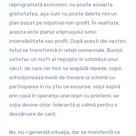
reprogramată economic, nu poate accepta
gratuitatea, aşa cum nu poate debita nici un
plan bazat pe iniţiativă non-profit. În realitate,
acesta este planul vrăjmaşului lumii:
insensibilitate sau profit. După aceşti doi vectori,
totul se transformă în relaţii comerciale. Bunicii
satisfac un moft al nepoţilor în schimbul unui
sărut, de care cei mici se leapădă repede; copiii
achiziţionează medii de trecere la schimb cu
participarea în nu ştiu ce excursie; soţul aspiră
prin casă în speranţa unei ieşiri cu prietenii, iar
soţia devine chiar tolerantă şi calmă pentru o
descărcare de card.
Nu, nu-i generală situaţia, dar se manifestă ca