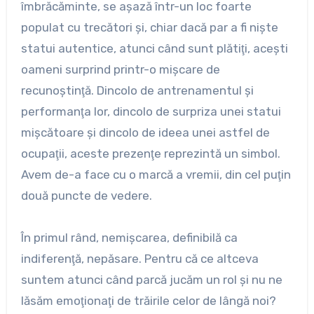
îmbrăcăminte, se aşază într-un loc foarte
populat cu trecători şi, chiar dacă par a fi nişte
statui autentice, atunci când sunt plătiţi, aceşti
oameni surprind printr-o mişcare de
recunoştinţă. Dincolo de antrenamentul şi
performanţa lor, dincolo de surpriza unei statui
mişcătoare şi dincolo de ideea unei astfel de
ocupaţii, aceste prezenţe reprezintă un simbol.
Avem de-a face cu o marcă a vremii, din cel puţin
două puncte de vedere.
În primul rând, nemişcarea, definibilă ca
indiferenţă, nepăsare. Pentru că ce altceva
suntem atunci când parcă jucăm un rol şi nu ne
lăsăm emoţionaţi de trăirile celor de lângă noi?