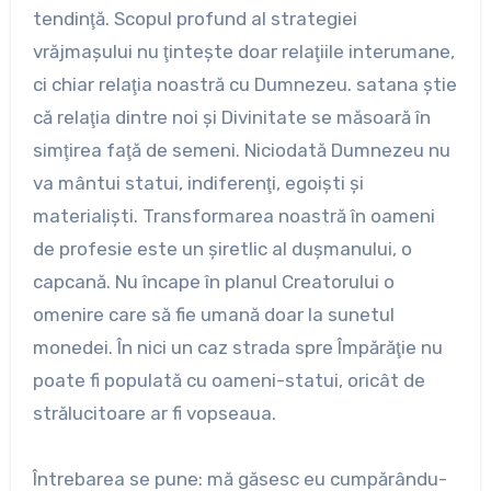
tendinţă. Scopul profund al strategiei
vrăjmaşului nu ţinteşte doar relaţiile interumane,
ci chiar relaţia noastră cu Dumnezeu. satana ştie
că relaţia dintre noi şi Divinitate se măsoară în
simţirea faţă de semeni. Niciodată Dumnezeu nu
va mântui statui, indiferenţi, egoişti şi
materialişti. Transformarea noastră în oameni
de profesie este un şiretlic al duşmanului, o
capcană. Nu încape în planul Creatorului o
omenire care să fie umană doar la sunetul
monedei. În nici un caz strada spre Împărăţie nu
poate fi populată cu oameni-statui, oricât de
strălucitoare ar fi vopseaua.
Întrebarea se pune: mă găsesc eu cumpărându-