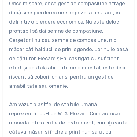
Orice mişcare, orice gest de compasiune atrage
după sine pierderea unei reprize, a unui act, în
defi nitiv o pierdere economică. Nu este deloc
profitabil să dai semne de compasiune.
Cerşetorii nu dau semne de compasiune, nici
măcar cât haiducii de prin legende. Lor nu le pasă
de dăruitor. Fiecare şi-a câştigat cu suficient
efort şi destulă abilitate un piedestal, este deci
riscant să cobori, chiar şi pentru un gest de
amabilitate sau omenie.
Am văzut o astfel de statuie umană
reprezentându-l pe W. A. Mozart. Cum aruncai
moneda într-o cutie de instrument, cum îţi cânta
câteva măsuri şi încheia printr-un salut cu