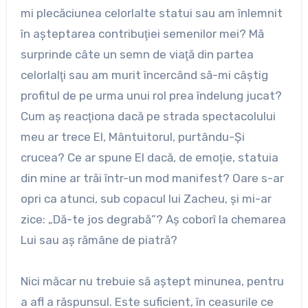
mi plecăciunea celorlalte statui sau am înlemnit
în aşteptarea contribuţiei semenilor mei? Mă
surprinde câte un semn de viaţă din partea
celorlalţi sau am murit încercând să-mi câştig
profitul de pe urma unui rol prea îndelung jucat?
Cum aş reacţiona dacă pe strada spectacolului
meu ar trece El, Mântuitorul, purtându-Şi
crucea? Ce ar spune El dacă, de emoţie, statuia
din mine ar trăi într-un mod manifest? Oare s-ar
opri ca atunci, sub copacul lui Zacheu, şi mi-ar
zice: „Dă-te jos degrabă”? Aş coborî la chemarea
Lui sau aş rămâne de piatră?
Nici măcar nu trebuie să aştept minunea, pentru
a afl a răspunsul. Este suficient, în ceasurile ce