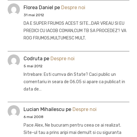
Florea Daniel
pe
Despre noi
31 mai 2012
DA E SUPER FRUMOS ACEST SITE...DAR VREAU SI EU
PREDICI CU IACOB COMAN,CUM TB SA PROCEDEZ? VA
ROG FRUMOS,MULTUMESC MULT.
Codruta
pe
Despre noi
5 mai 2012
Intrebare: Esti cumva din State? Caci public un
comentariu in seara de 06.05 si apare ca publicat in
data de…
Lucian Mihailescu
pe
Despre noi
6 mai 2008
Pace Alex, Ne bucuram pentru ceea ce ai realizat.
Site-ul tau a prins aripi mai demult si cu siguranta