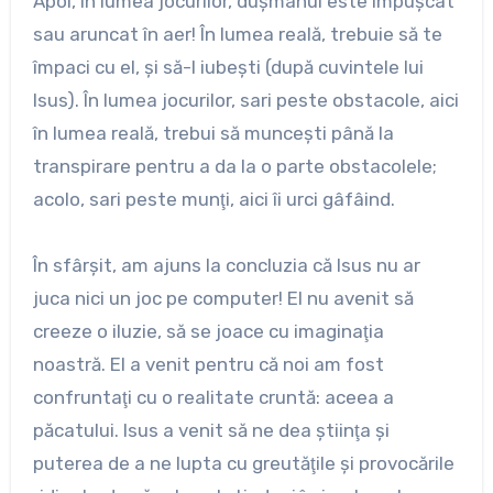
Apoi, în lumea jocurilor, duşmanul este împuşcat
sau aruncat în aer! În lumea reală, trebuie să te
împaci cu el, şi să-l iubeşti (după cuvintele lui
Isus). În lumea jocurilor, sari peste obstacole, aici
în lumea reală, trebui să munceşti până la
transpirare pentru a da la o parte obstacolele;
acolo, sari peste munţi, aici îi urci gâfâind.
În sfârşit, am ajuns la concluzia că Isus nu ar
juca nici un joc pe computer! El nu avenit să
creeze o iluzie, să se joace cu imaginaţia
noastră. El a venit pentru că noi am fost
confruntaţi cu o realitate cruntă: aceea a
păcatului. Isus a venit să ne dea ştiinţa şi
puterea de a ne lupta cu greutăţile şi provocările