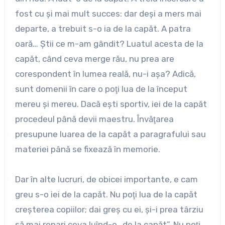
fost cu şi mai mult succes: dar deşi a mers mai
departe, a trebuit s-o ia de la capăt. A patra
oară… Ştii ce m-am gândit? Luatul acesta de la
capăt, când ceva merge rău, nu prea are
corespondent în lumea reală, nu-i aşa? Adică,
sunt domenii în care o poţi lua de la început
mereu şi mereu. Dacă eşti sportiv, iei de la capăt
procedeul până devii maestru. Învăţarea
presupune luarea de la capăt a paragrafului sau
materiei până se fixează în memorie.
Dar în alte lucruri, de obicei importante, e cam
greu s-o iei de la capăt. Nu poţi lua de la capăt
creşterea copiilor; dai greş cu ei, şi-i prea târziu
să mai repari ceva luînd-o „de la capăt”. Nu poţi