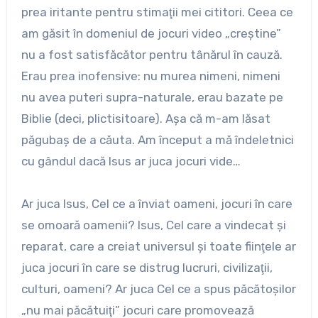
prea iritante pentru stimaţii mei cititori. Ceea ce
am găsit în domeniul de jocuri video „creştine”
nu a fost satisfăcător pentru tânărul în cauză.
Erau prea inofensive: nu murea nimeni, nimeni
nu avea puteri supra-naturale, erau bazate pe
Biblie (deci, plictisitoare). Aşa că m-am lăsat
păgubaş de a căuta. Am început a mă îndeletnici
cu gândul dacă Isus ar juca jocuri vide…
Ar juca Isus, Cel ce a înviat oameni, jocuri în care
se omoară oamenii? Isus, Cel care a vindecat şi
reparat, care a creiat universul şi toate fiinţele ar
juca jocuri în care se distrug lucruri, civilizaţii,
culturi, oameni? Ar juca Cel ce a spus păcătoşilor
„nu mai păcătuiţi” jocuri care promovează