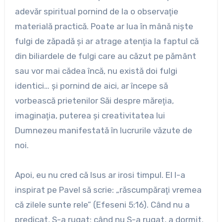
adevăr spiritual pornind de la o observaţie
materială practică. Poate ar lua în mână nişte
fulgi de zăpadă şi ar atrage atenţia la faptul că
din biliardele de fulgi care au căzut pe pământ
sau vor mai cădea încă, nu există doi fulgi
identici… şi pornind de aici, ar începe să
vorbească prietenilor Săi despre măreţia,
imaginaţia, puterea şi creativitatea lui
Dumnezeu manifestată în lucrurile văzute de
noi.
Apoi, eu nu cred că Isus ar irosi timpul. El l-a
inspirat pe Pavel să scrie: „răscumpăraţi vremea
că zilele sunte rele” (Efeseni 5:16). Când nu a
predicat, S-a rugat; când nu S-a rugat, a dormit.