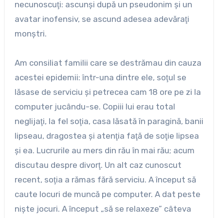
necunoscuţi: ascunşi după un pseudonim şi un
avatar inofensiv, se ascund adesea adevăraţi
monştri.
Am consiliat familii care se destrămau din cauza
acestei epidemii: într-una dintre ele, soţul se
lăsase de serviciu şi petrecea cam 18 ore pe zi la
computer jucându-se. Copiii lui erau total
neglijaţi, la fel soţia, casa lăsată în paragină, banii
lipseau, dragostea şi atenţia faţă de soţie lipsea
şi ea. Lucrurile au mers din rău în mai rău; acum
discutau despre divorţ. Un alt caz cunoscut
recent, soţia a rămas fără serviciu. A început să
caute locuri de muncă pe computer. A dat peste
nişte jocuri. A început „să se relaxeze” câteva