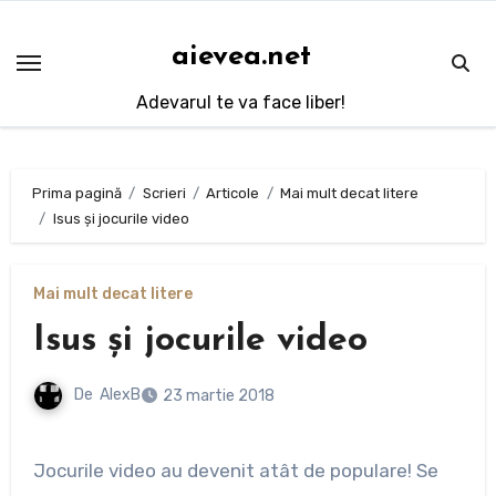
Sari
la
aievea.net
conținut
Adevarul te va face liber!
Prima pagină
Scrieri
Articole
Mai mult decat litere
Isus şi jocurile video
Mai mult decat litere
Isus şi jocurile video
De
AlexB
23 martie 2018
Jocurile video au devenit atât de populare! Se