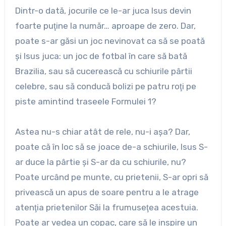
Dintr-o dată, jocurile ce le-ar juca Isus devin
foarte puţine la număr… aproape de zero. Dar,
poate s-ar găsi un joc nevinovat ca să se poată
şi Isus juca: un joc de fotbal în care să bată
Brazilia, sau să cucerească cu schiurile pârtii
celebre, sau să conducă bolizi pe patru roţi pe
piste amintind traseele Formulei 1?
Astea nu-s chiar atât de rele, nu-i aşa? Dar,
poate că în loc să se joace de-a schiurile, Isus S-
ar duce la pârtie şi S-ar da cu schiurile, nu?
Poate urcând pe munte, cu prietenii, S-ar opri să
privească un apus de soare pentru a le atrage
atenţia prietenilor Săi la frumuseţea acestuia.
Poate ar vedea un copac, care să le inspire un