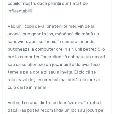
copiilor noştri, dacă părinţii sunt atât de
influenţabili!
Văd unii copii de-ai prietenilor mei: vin de la
şcoală, pun geanta jos, mănâncă din mână un
sandwich, apoi se închid în camera lor unde
butonează la computer ore în şir. Unii petrec 5-6
ore la computer, încercând să doboare un record,
sau să soluţioneze un joc, înainte de a-şi face
temele pe a doua zi sau a învăţa. Ei zic că se
relaxează deşi eu cred că mai bună relaxare ar fi
cu o carte în mână!
Vorbind cu unul dintre ei deunăzi, m-a întrebat
dacă i-aş putea recomanda un joc sau jocuri pe