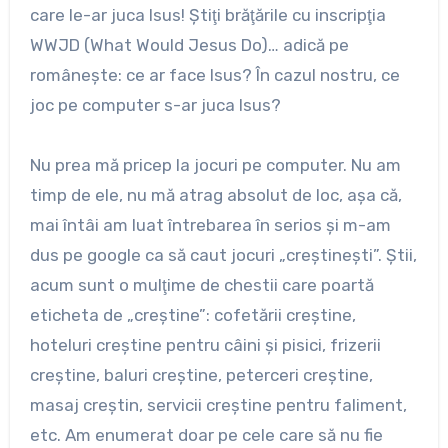
care le-ar juca Isus! Ştiţi brăţările cu inscripţia
WWJD (What Would Jesus Do)… adică pe
româneşte: ce ar face Isus? În cazul nostru, ce
joc pe computer s-ar juca Isus?
Nu prea mă pricep la jocuri pe computer. Nu am
timp de ele, nu mă atrag absolut de loc, aşa că,
mai întâi am luat întrebarea în serios şi m-am
dus pe google ca să caut jocuri „creştineşti”. Ştii,
acum sunt o mulţime de chestii care poartă
eticheta de „creştine”: cofetării creştine,
hoteluri creştine pentru câini şi pisici, frizerii
creştine, baluri creştine, peterceri creştine,
masaj creştin, servicii creştine pentru faliment,
etc. Am enumerat doar pe cele care să nu fie