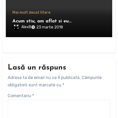
Mai mult decat litere
Acum stiu, am aflat si eu…
AlexB
23 martie 2018
Lasă un răspuns
Adresa ta de email nu va fi publicată.
Câmpurile
obligatorii sunt marcate cu
*
Comentariu
*