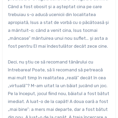
Când a fost obosit şi a aşteptat cina pe care
trebuiau s-o aducă ucenicii din localitatea
apropiată, Isus a stat de vorbă cu o păcătoasă şi
a mântuit-o; când a venit cina, Isus tocmai
„mâncase” mântuirea unui nou suflet… şi asta a
fost pentru El mai îndestulător decât zece cine.
Deci, nu ştiu ce să recomand tânărului cu
întrebarea! Poate, să îi recomand să petreacă
mai mult timp în realitatea „reală” decât în cea
„virtuală”? M-am uitat la un băiat jucând un joc.
Pe la început, jocul fiind nou, băiatul a fost bătut
imediat. A luat-o de la capăt! A doua oară a fost
„mai bine”: a mers mai departe, dar a fost bătut
din nou. A luat-o de la capăt. A treia încercare a