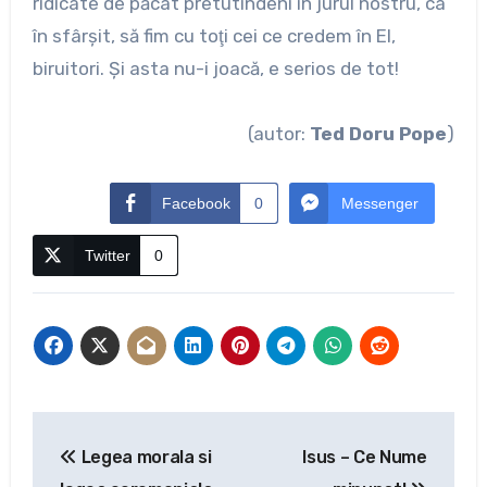
ridicate de păcat pretutindeni în jurul nostru, ca
în sfârşit, să fim cu toţi cei ce credem în El,
biruitori. Şi asta nu-i joacă, e serios de tot!
(autor:
Ted Doru Pope
)
Facebook
0
Messenger
Twitter
0
Navigare
Legea morala si
Isus – Ce Nume
în