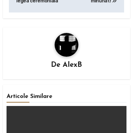
legea ceremoniala
minunat!
articole
De
AlexB
Articole Similare