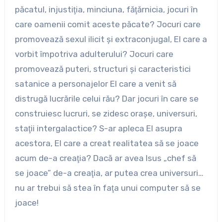
păcatul, injustiţia, minciuna, făţărnicia, jocuri în
care oamenii comit aceste păcate? Jocuri care
promovează sexul ilicit şi extraconjugal, El care a
vorbit împotriva adulterului? Jocuri care
promovează puteri, structuri şi caracteristici
satanice a personajelor El care a venit să
distrugă lucrările celui rău? Dar jocuri în care se
construiesc lucruri, se zidesc oraşe, universuri,
staţii intergalactice? S-ar apleca El asupra
acestora, El care a creat realitatea să se joace
acum de-a creaţia? Dacă ar avea Isus „chef să
se joace” de-a creaţia, ar putea crea universuri…
nu ar trebui să stea în faţa unui computer să se
joace!