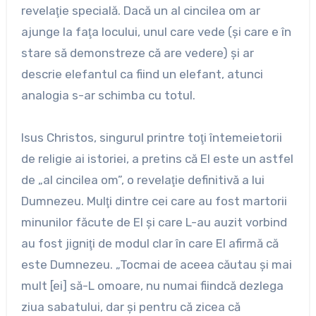
revelaţie specială. Dacă un al cincilea om ar
ajunge la faţa locului, unul care vede (şi care e în
stare să demonstreze că are vedere) şi ar
descrie elefantul ca fiind un elefant, atunci
analogia s-ar schimba cu totul.
Isus Christos, singurul printre toţi întemeietorii
de religie ai istoriei, a pretins că El este un astfel
de „al cincilea om”, o revelaţie definitivă a lui
Dumnezeu. Mulţi dintre cei care au fost martorii
minunilor făcute de El şi care L-au auzit vorbind
au fost jigniţi de modul clar în care El afirmă că
este Dumnezeu. „Tocmai de aceea căutau şi mai
mult [ei] să-L omoare, nu numai fiindcă dezlega
ziua sabatului, dar şi pentru că zicea că