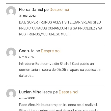
Florea Daniel
pe
Despre noi
31 mai 2012
DA E SUPER FRUMOS ACEST SITE...DAR VREAU SI EU
PREDICI CU IACOB COMAN,CUM TB SA PROCEDEZ? VA
ROG FRUMOS,MULTUMESC MULT.
Codruta
pe
Despre noi
5 mai 2012
Intrebare: Esti cumva din State? Caci public un
comentariu in seara de 06.05 si apare ca publicat in
data de…
Lucian Mihailescu
pe
Despre noi
6 mai 2008
Pace Alex, Ne bucuram pentru ceea ce ai realizat.
Site-ul tau a prins aripi mai demult si cu siguranta