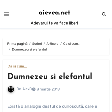
Sari
la
aievea.net
conținut
Adevarul te va face liber!
Prima pagină
Scrieri
Articole
Ca si cum...
Dumnezeu si elefantul
Ca si cum...
Dumnezeu si elefantul
De
AlexB
8 martie 2018
Există o analogie destul de cunoscută, care e