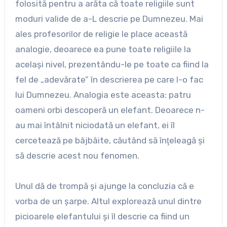
folosită pentru a arăta că toate religiile sunt
moduri valide de a-L descrie pe Dumnezeu. Mai
ales profesorilor de religie le place această
analogie, deoarece ea pune toate religiile la
acelaşi nivel, prezentându-le pe toate ca fiind la
fel de „adevărate” în descrierea pe care I-o fac
lui Dumnezeu. Analogia este aceasta: patru
oameni orbi descoperă un elefant. Deoarece n-
au mai întâlnit niciodată un elefant, ei îl
cercetează pe bâjbâite, căutând să înţeleagă şi
să descrie acest nou fenomen.
Unul dă de trompă şi ajunge la concluzia că e
vorba de un şarpe. Altul explorează unul dintre
picioarele elefantului şi îl descrie ca fiind un