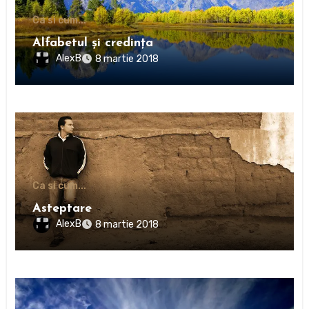
Ca si cum...
Alfabetul şi credinţa
AlexB
8 martie 2018
Ca si cum...
Asteptare
AlexB
8 martie 2018