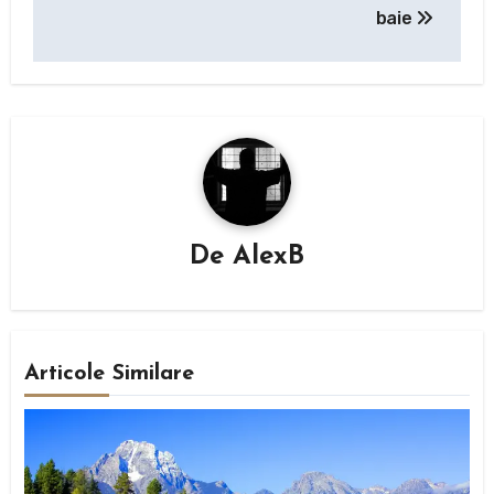
articole
baie
De
AlexB
Articole Similare