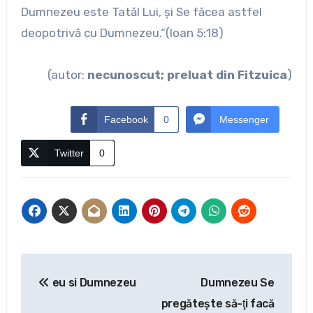
Dumnezeu este Tatăl Lui, şi Se făcea astfel
deopotrivă cu Dumnezeu.“(Ioan 5:18)
(autor:
necunoscut; preluat din Fitzuica
)
Facebook
0
Messenger
Twitter
0
Navigare
eu si Dumnezeu
Dumnezeu Se
în
pregăteşte să-ţi facă