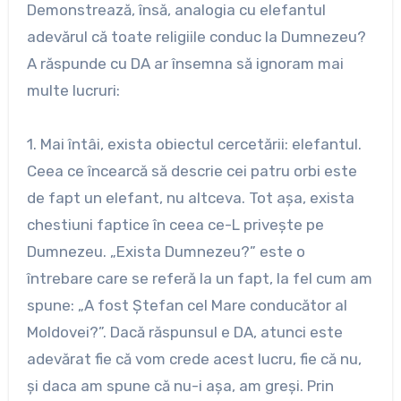
Demonstrează, însă, analogia cu elefantul
adevărul că toate religiile conduc la Dumnezeu?
A răspunde cu DA ar însemna să ignoram mai
multe lucruri:
1. Mai întâi, exista obiectul cercetării: elefantul.
Ceea ce încearcă să descrie cei patru orbi este
de fapt un elefant, nu altceva. Tot aşa, exista
chestiuni faptice în ceea ce-L priveşte pe
Dumnezeu. „Exista Dumnezeu?” este o
întrebare care se referă la un fapt, la fel cum am
spune: „A fost Ştefan cel Mare conducător al
Moldovei?”. Dacă răspunsul e DA, atunci este
adevărat fie că vom crede acest lucru, fie că nu,
şi daca am spune că nu-i aşa, am greşi. Prin