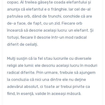
copac. Al treilea găseşte coada elefantului şi
anunţa că elefantul e o frânghie. Iar cel de-al
patrulea orb, dând de trunchi, conchide că are
de-a face, de fapt, cu un zid. Fiecare orb
încearcă să descrie acelaşi lucru: un elefant. Şi
totuşi, fiecare îl descrie într-un mod radical
diferit de ceilalţi.
Mulţi susţin că la fel stau lucrurile cu diversele
religii ale lumii: ele descriu acelaşi lucru în moduri
radical diferite. Prin urmare, trebuie să ajungem
la concluzia că nici una dintre ele nu deţine
adevărul absolut, ci toate ar trebui privite ca
fiind, în esenţă, valide în aceeaşi măsură.