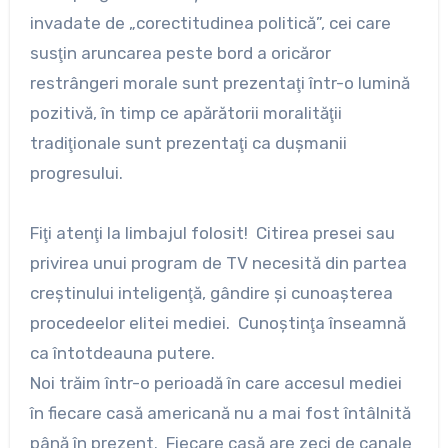
invadate de „corectitudinea politică”, cei care
susţin aruncarea peste bord a oricăror
restrângeri morale sunt prezentaţi într-o lumină
pozitivă, în timp ce apărătorii moralităţii
tradiţionale sunt prezentaţi ca duşmanii
progresului.
Fiţi atenţi la limbajul folosit! Citirea presei sau
privirea unui program de TV necesită din partea
creştinului inteligenţă, gândire şi cunoaşterea
procedeelor elitei mediei. Cunoştinţa înseamnă
ca întotdeauna putere.
Noi trăim într-o perioadă în care accesul mediei
în fiecare casă americană nu a mai fost întâlnită
până în prezent. Fiecare casă are zeci de canale