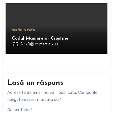
Verde-n fata
Codul Manierelor Creştine
AlexB
21 martie 2018
Lasă un răspuns
Adresa ta de email nu va fi publicată.
Câmpurile
obligatorii sunt marcate cu
*
Comentariu
*