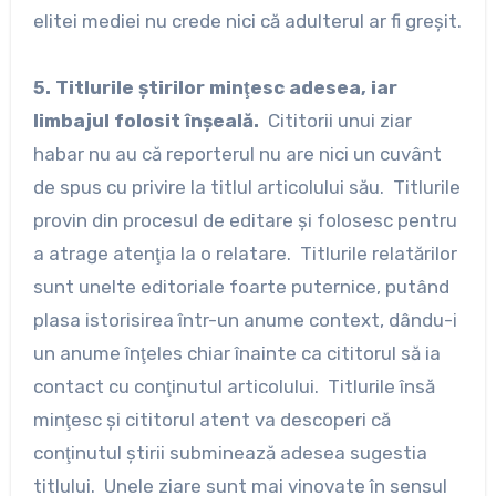
elitei mediei nu crede nici că adulterul ar fi greşit.
5. Titlurile ştirilor minţesc adesea, iar
limbajul folosit înşeală.
Cititorii unui ziar
habar nu au că reporterul nu are nici un cuvânt
de spus cu privire la titlul articolului său. Titlurile
provin din procesul de editare şi folosesc pentru
a atrage atenţia la o relatare. Titlurile relatărilor
sunt unelte editoriale foarte puternice, putând
plasa istorisirea într-un anume context, dându-i
un anume înţeles chiar înainte ca cititorul să ia
contact cu conţinutul articolului. Titlurile însă
minţesc şi cititorul atent va descoperi că
conţinutul ştirii subminează adesea sugestia
titlului. Unele ziare sunt mai vinovate în sensul