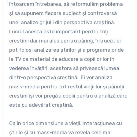
întoarcem întrebarea, să reformulăm problema
şi să supunem fiecare subiect şi controversă
unei analize grijulii din perspectiva creştină.
Lucrul acesta este important pentru toţi
creştinii dar mai ales pentru părinţi, întrucât ei
pot folosi analizarea ştirilor şi a programelor de
la TV ca material de educare a copiilor lor în
vederea învăţării acestora să privească lumea
dintr-o perspectivă creştină. Ei vor analiza
mass-media pentru tot restul vieţii lor şi părinţii
creştini îşi vor pregăti copiii pentru o analiză care
este cu adevărat creştină.
Ca în orice dimensiune a vieţii, interacţiunea cu
ştirile şi cu mass-media va revela cele mai