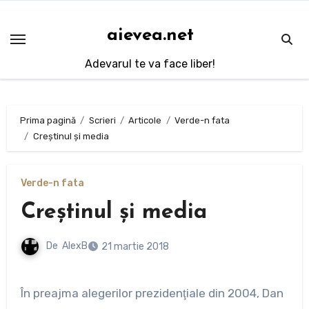
Sari
la
aievea.net
conținut
Adevarul te va face liber!
Prima pagină
Scrieri
Articole
Verde-n fata
Creştinul şi media
Verde-n fata
Creştinul şi media
De
AlexB
21 martie 2018
În preajma alegerilor prezidenţiale din 2004, Dan