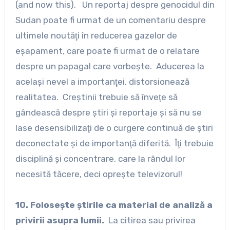
(and now this). Un reportaj despre genocidul din
Sudan poate fi urmat de un comentariu despre
ultimele noutăţi în reducerea gazelor de
eşapament, care poate fi urmat de o relatare
despre un papagal care vorbeşte. Aducerea la
acelaşi nevel a importanţei, distorsionează
realitatea. Creştinii trebuie să înveţe să
gândească despre ştiri şi reportaje şi să nu se
lase desensibilizaţi de o curgere continuă de ştiri
deconectate şi de importanţă diferită. Îţi trebuie
disciplină şi concentrare, care la rândul lor
necesită tăcere, deci opreşte televizorul!
10. Foloseşte ştirile ca material de analiză a
privirii asupra lumii.
La citirea sau privirea