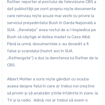
Rather, reporter al postului de televiziune CBS a
dat publicităţii pe cont propriu nişte documente
care reînviau nişte acuze mai vechi cu privire la
serviciul preşedintelui Bush în Garda Naţională a
SUA. „Revelaţia” avea rostul de a-l împiedica pe
Bush să câştige al doilea madat la Casa Albă.
Până la urmă, documentele s-au dovedit a fi
false şi scandalul (numit aici în SUA
„Rathergate”) a dus la demiterea lui Rather de la
CBS.
Albert Mohler a scris nişte gânduri cu ocazia
aceea despre felul în care ar trebui noi creştinii
să privim şi să analizăm ştirile întâlnite în ziare, la
TV şi la radio. Adică, noi ar trebui să avem o