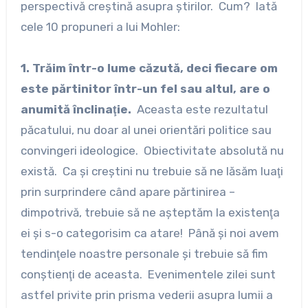
perspectivă creştină asupra ştirilor. Cum? Iată
cele 10 propuneri a lui Mohler:
1. Trăim într-o lume căzută, deci fiecare om
este părtinitor într-un fel sau altul, are o
anumită înclinaţie.
Aceasta este rezultatul
păcatului, nu doar al unei orientări politice sau
convingeri ideologice. Obiectivitate absolută nu
există. Ca şi creştini nu trebuie să ne lăsăm luaţi
prin surprindere când apare părtinirea –
dimpotrivă, trebuie să ne aşteptăm la existenţa
ei şi s-o categorisim ca atare! Până şi noi avem
tendinţele noastre personale şi trebuie să fim
conştienţi de aceasta. Evenimentele zilei sunt
astfel privite prin prisma vederii asupra lumii a