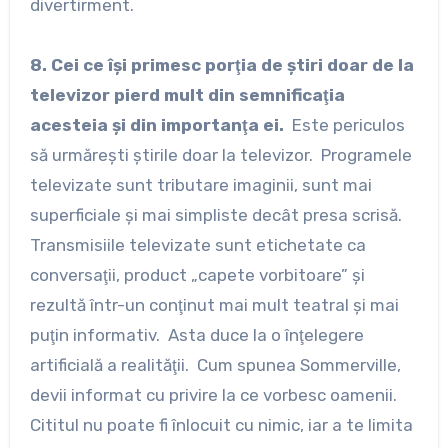
divertirment.
8. Cei ce îşi primesc porţia de ştiri doar de la
televizor pierd mult din semnificaţia
acesteia şi din importanţa ei.
Este periculos
să urmăreşti ştirile doar la televizor. Programele
televizate sunt tributare imaginii, sunt mai
superficiale şi mai simpliste decât presa scrisă.
Transmisiile televizate sunt etichetate ca
conversaţii, product „capete vorbitoare” şi
rezultă într-un conţinut mai mult teatral şi mai
puţin informativ. Asta duce la o înţelegere
artificială a realităţii. Cum spunea Sommerville,
devii informat cu privire la ce vorbesc oamenii.
Cititul nu poate fi înlocuit cu nimic, iar a te limita