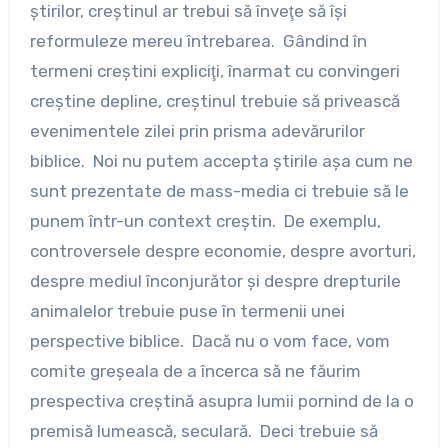
ştirilor, creştinul ar trebui să înveţe să îşi
reformuleze mereu întrebarea. Gândind în
termeni creştini expliciţi, înarmat cu convingeri
creştine depline, creştinul trebuie să privească
evenimentele zilei prin prisma adevărurilor
biblice. Noi nu putem accepta ştirile aşa cum ne
sunt prezentate de mass-media ci trebuie să le
punem într-un context creştin. De exemplu,
controversele despre economie, despre avorturi,
despre mediul înconjurător şi despre drepturile
animalelor trebuie puse în termenii unei
perspective biblice. Dacă nu o vom face, vom
comite greşeala de a încerca să ne făurim
prespectiva creştină asupra lumii pornind de la o
premisă lumească, seculară. Deci trebuie să