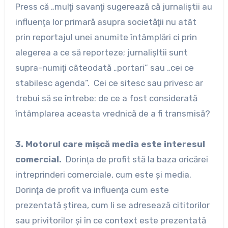
Press că „mulţi savanţi sugerează că jurnaliştii au
influenţa lor primară asupra societăţii nu atât
prin reportajul unei anumite întâmplări ci prin
alegerea a ce să reporteze; jurnalişltii sunt
supra-numiţi câteodată „portari” sau „cei ce
stabilesc agenda”. Cei ce sitesc sau privesc ar
trebui să se întrebe: de ce a fost considerată
întâmplarea aceasta vrednică de a fi transmisă?
3. Motorul care mişcă media este interesul
comercial.
Dorinţa de profit stă la baza oricărei
intreprinderi comerciale, cum este şi media.
Dorinţa de profit va influenţa cum este
prezentată ştirea, cum li se adresează cititorilor
sau privitorilor şi în ce context este prezentată