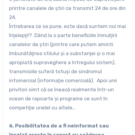
printre canalele de ştiri ce transmit 24 de ore din
24.
Întrebarea ce se pune, este dacă suntem noi mai
înţelepţi!? Dând la o parte beneficiile înmulţirii
canalelor de ştiri (printre care putem aminti
îmbunătăţirea stilului şi a substanţei şi o mai
apropiată supraveghere a întregului sistem),
transmisiile suferă totuşi de sindromul
infomercial (informaţie comercială). Apoi unii
privitori simt că se îneacă realmente într-un
ocean de rapoarte şi programe ce sunt în
competiţie unelel cu altele…
6. Posibilitatea de a fi neinformat sau
înşelat creşte în raport cu scăderea