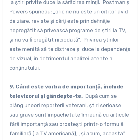
la ştiri privite duce la sărăcirea minţii. Postman şi
Powers spuneau: „oricine nu este un cititor avid
de ziare, reviste şi cărţi este prin definiţie
nepregătit să privească programe de ştiri la TV,
şi nu va fi pregătit niciodată”. Privirea ştirilor
este menită să te distreze şi duce la dependenţa
de vizual, în detrimentul analizei atente a
conţinutului.
9. Când este vorba de importanţă, închide
televizorul şi gândeşte-te.
După cum se
plâng uneori reporterii veterani, ştiri serioase
sau grave sunt împachetate îmreună cu articole
fără importanţă sau prosteşti printr-o formulă
familiară (la TV americană), „şi acum, aceasta”