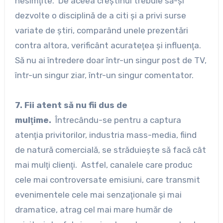
nesimţite. De aceea creştinul trebuie să-şi
dezvolte o disciplină de a citi şi a privi surse
variate de ştiri, comparând unele prezentări
contra altora, verificânt acurateţea şi influenţa.
Să nu ai întredere doar într-un singur post de TV,
într-un singur ziar, într-un singur comentator.
7. Fii atent să nu fii dus de
mulţime.
Întrecându-se pentru a captura
atenţia privitorilor, industria mass-media, fiind
de natură comercială, se străduieşte să facă cât
mai mulţi clienţi. Astfel, canalele care produc
cele mai controversate emisiuni, care transmit
evenimentele cele mai senzaţionale şi mai
dramatice, atrag cel mai mare humăr de