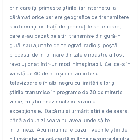
prin care îşi primeşte ştirile, iar internetul a
dărâmat orice bariere geografice de transmitere
a informaţiilor. Faţă de generaţiile anterioare,
care s-au bazat pe ştiri transmise din gură-n
gură, sau ajutate de telegraf, radio şi poştă,
procesul de informare din zilele noastre a fost
revoluţionat într-un mod inimaginabil. Cei ce-s în
vârstă de 40 de ani îşi mai amintesc
televizoarele în alb-negru cu limitările lor şi
ştirile transmise în programe de 30 de minute
zilnic, cu ştiri ocazionale în cazurile
excepţionale. Dacă nu ai urmărit ştirile de seara,
până a doua zi seara nu aveai unde să te
informezi. Acum nu mai e cazul. Vechile ştiri de
o jumătate de oră caută mijloce de supravieţuire