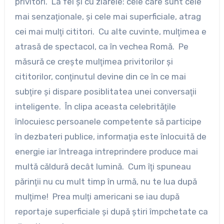
privitori. La fel şi cu ziarele: cele care sunt cele
mai senzaţionale, şi cele mai superficiale, atrag
cei mai mulţi cititori. Cu alte cuvinte, mulţimea e
atrasă de spectacol, ca în vechea Romă. Pe
măsură ce creşte mulţimea privitorilor şi
cititorilor, conţinutul devine din ce în ce mai
subţire şi dispare posiblitatea unei conversaţii
inteligente. În clipa aceasta celebrităţile
înlocuiesc persoanele competente să participe
în dezbateri publice, informaţia este înlocuită de
energie iar întreaga intreprindere produce mai
multă căldură decât lumină. Cum îţi spuneau
părinţii nu cu mult timp în urmă, nu te lua după
mulţime! Prea mulţi americani se iau după
reportaje superficiale şi după ştiri împchetate ca