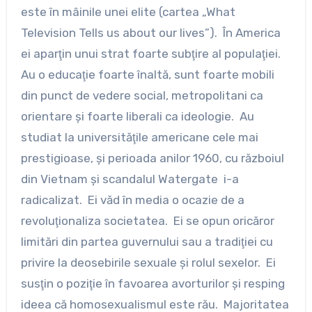
este în mâinile unei elite (cartea „What
Television Tells us about our lives”). În America
ei aparţin unui strat foarte subţire al populaţiei.
Au o educaţie foarte înaltă, sunt foarte mobili
din punct de vedere social, metropolitani ca
orientare şi foarte liberali ca ideologie. Au
studiat la universităţile americane cele mai
prestigioase, şi perioada anilor 1960, cu războiul
din Vietnam şi scandalul Watergate i-a
radicalizat. Ei văd în media o ocazie de a
revoluţionaliza societatea. Ei se opun oricăror
limitări din partea guvernului sau a tradiţiei cu
privire la deosebirile sexuale şi rolul sexelor. Ei
susţin o poziţie în favoarea avorturilor şi resping
ideea că homosexualismul este rău. Majoritatea