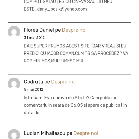
CUM POT SA IAU LEG CU CINEVA SAU....ID MEU
ESTE...dany_bosik@yahoo.com
Florea Daniel
pe
Despre noi
31 mai 2012
DA E SUPER FRUMOS ACEST SITE...DAR VREAU SI EU
PREDICI CU IACOB COMAN,CUM TB SA PROCEDEZ? VA
ROG FRUMOS,MULTUMESC MULT.
Codruta
pe
Despre noi
5 mai 2012
Intrebare: Esti cumva din State? Caci public un
comentariu in seara de 06.05 si apare ca publicat in
data de…
Lucian Mihailescu
pe
Despre noi