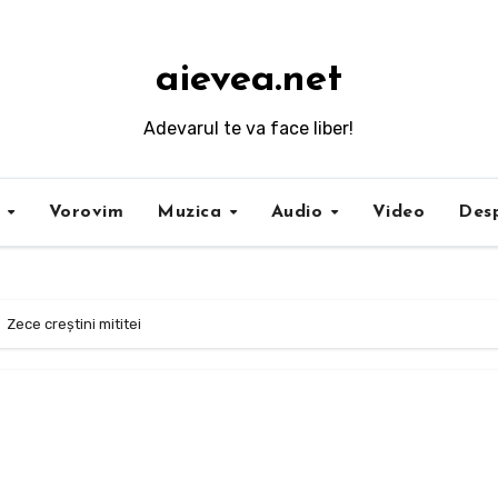
aievea.net
Adevarul te va face liber!
i
Vorovim
Muzica
Audio
Video
Desp
Zece creştini mititei