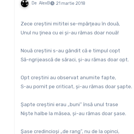
De
AlexB
21 martie 2018
Zece creştini mititei se-mpărţeau în două,
Unul nu ţinea cu ei şi-au rămas doar nouă!
Nouă creştini s-au gândit că e timpul copt
Să-ngrijească de săraci, şi-au rămas doar opt.
Opt creştini au observat anumite fapte,
S-au pornit pe criticat, şi-au rămas doar şapte.
Şapte creştini erau „buni” însă unul trase
Nişte halbe la măsea, şi-au rămas doar şase.
Şase credincioşi „de rang”, nu de la opinci,