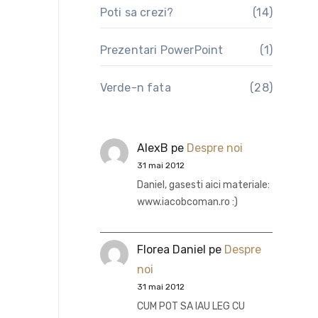
Poti sa crezi?
(14)
Prezentari PowerPoint
(1)
Verde-n fata
(28)
AlexB
pe
Despre noi
31 mai 2012
Daniel, gasesti aici materiale:
www.iacobcoman.ro :)
Florea Daniel
pe
Despre
noi
31 mai 2012
CUM POT SA IAU LEG CU