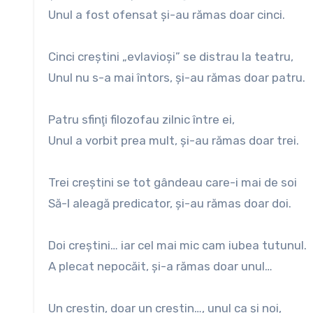
Unul a fost ofensat şi-au rămas doar cinci.
Cinci creştini „evlavioşi” se distrau la teatru,
Unul nu s-a mai întors, şi-au rămas doar patru.
Patru sfinţi filozofau zilnic între ei,
Unul a vorbit prea mult, şi-au rămas doar trei.
Trei creştini se tot gândeau care-i mai de soi
Să-l aleagă predicator, şi-au rămas doar doi.
Doi creştini… iar cel mai mic cam iubea tutunul.
A plecat nepocăit, şi-a rămas doar unul…
Un creştin, doar un creştin…, unul ca şi noi,