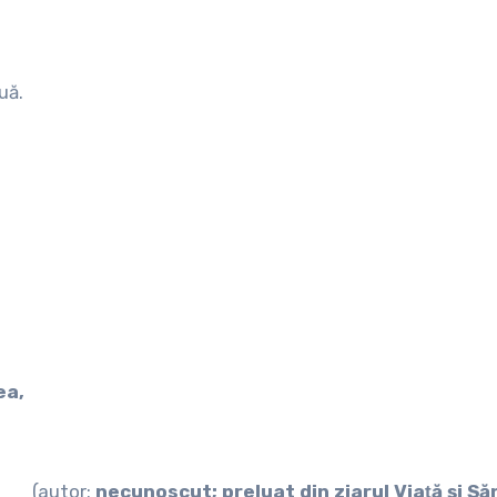
uă.
ea,
(autor:
necunoscut; preluat din ziarul Viaţă şi S