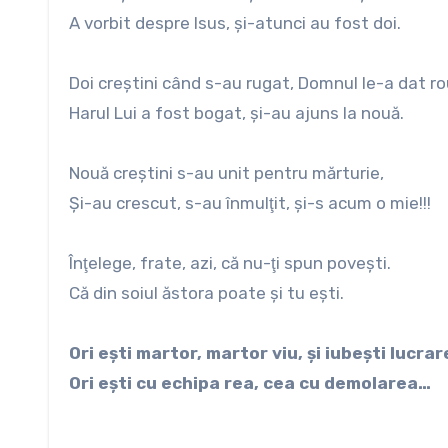
A vorbit despre Isus, şi-atunci au fost doi.
Doi creştini când s-au rugat, Domnul le-a dat ro
Harul Lui a fost bogat, şi-au ajuns la nouă.
Nouă creştini s-au unit pentru mărturie,
Şi-au crescut, s-au înmulţit, şi-s acum o mie!!!
Înţelege, frate, azi, că nu-ţi spun poveşti.
Că din soiul ăstora poate şi tu eşti.
Ori eşti martor, martor viu, şi iubeşti lucrar
Ori eşti cu echipa rea, cea cu demolarea…