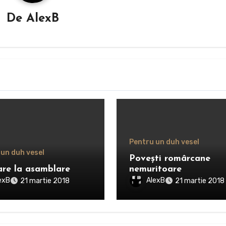
De
AlexB
Pentru un duh vesel
 un duh vesel
Poveşti romârcane
re la asamblare
nemuritoare
exB
AlexB
21 martie 2018
21 martie 2018