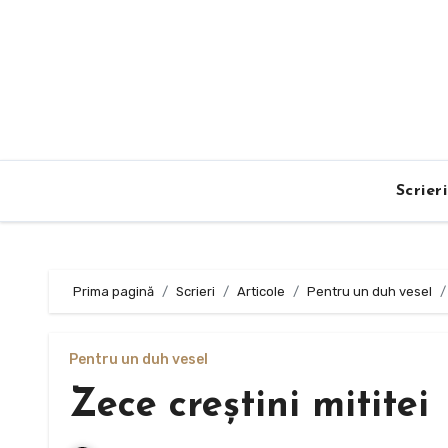
Sari
la
conținut
Scrier
Prima pagină
Scrieri
Articole
Pentru un duh vesel
Pentru un duh vesel
Zece creştini mititei