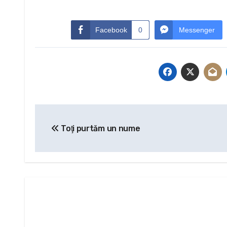
Facebook
0
Messenger
Navigare
Toţi purtăm un nume
în
articole