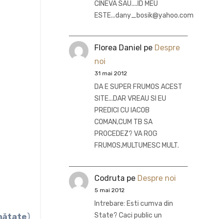
CINEVA SAU....ID MEU
ESTE...dany_bosik@yahoo.com
Florea Daniel
pe
Despre
noi
31 mai 2012
DA E SUPER FRUMOS ACEST
SITE...DAR VREAU SI EU
PREDICI CU IACOB
COMAN,CUM TB SA
PROCEDEZ? VA ROG
FRUMOS,MULTUMESC MULT.
Codruta
pe
Despre noi
5 mai 2012
Intrebare: Esti cumva din
State? Caci public un
ănătate
)