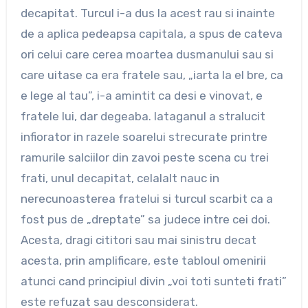
decapitat. Turcul i-a dus la acest rau si inainte
de a aplica pedeapsa capitala, a spus de cateva
ori celui care cerea moartea dusmanului sau si
care uitase ca era fratele sau, „iarta la el bre, ca
e lege al tau”, i-a amintit ca desi e vinovat, e
fratele lui, dar degeaba. Iataganul a stralucit
infiorator in razele soarelui strecurate printre
ramurile salciilor din zavoi peste scena cu trei
frati, unul decapitat, celalalt nauc in
nerecunoasterea fratelui si turcul scarbit ca a
fost pus de „dreptate” sa judece intre cei doi.
Acesta, dragi cititori sau mai sinistru decat
acesta, prin amplificare, este tabloul omenirii
atunci cand principiul divin „voi toti sunteti frati”
este refuzat sau desconsiderat.