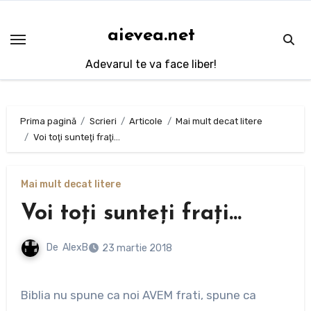
Sari
la
aievea.net
conținut
Adevarul te va face liber!
Prima pagină
Scrieri
Articole
Mai mult decat litere
Voi toţi sunteţi fraţi…
Mai mult decat litere
Voi toţi sunteţi fraţi…
De
AlexB
23 martie 2018
Biblia nu spune ca noi AVEM frati, spune ca