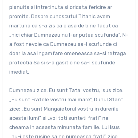
planuita si intretinuta si oricata fericire ar
promite. Despre cunoscutul Titanic avem
marturia ca s-a zis ca e asa de bine facut ca
„nici chiar Dumnezeu nu l-ar putea scufunda”. N-
a fost nevoie ca Dumnezeu sa-l scufunde ci
doar la asa ingamfare omeneasca sa-si retraga
protectia Sa si s-a gasit cine sa-l scufunde
imediat.
Dumnezeu zice: Eu sunt Tatal vostru, Isus zice:
„Eu sunt Fratele vostru mai mare”, Duhul Sfant
zice: „Eu sunt Mangaietorul vostru in durerile
acestei lumi” si „voi toti sunteti frati” ne
cheama in aceasta minunata familie. Lui Isus
„nu-i este rusine sa ne numeasca frati”, zice