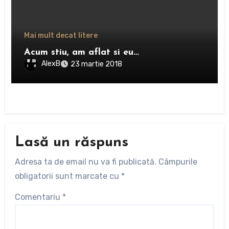
Mai mult decat litere
Acum stiu, am aflat si eu…
AlexB
23 martie 2018
Lasă un răspuns
Adresa ta de email nu va fi publicată.
Câmpurile
obligatorii sunt marcate cu
*
Comentariu
*