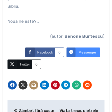
Biblia.
Noua ne este?…
(autor:
Benone Burtescu
)
Facebook
0
Messenger
Twitter
0
Navigare
Zâmbet fără cusur
Viata trece, pietrele