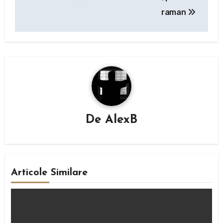
în
raman
articole
De
AlexB
Articole Similare