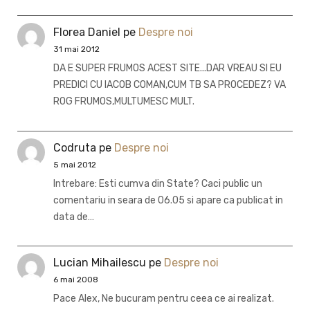
Florea Daniel
pe
Despre noi
31 mai 2012
DA E SUPER FRUMOS ACEST SITE...DAR VREAU SI EU
PREDICI CU IACOB COMAN,CUM TB SA PROCEDEZ? VA
ROG FRUMOS,MULTUMESC MULT.
Codruta
pe
Despre noi
5 mai 2012
Intrebare: Esti cumva din State? Caci public un
comentariu in seara de 06.05 si apare ca publicat in
data de…
Lucian Mihailescu
pe
Despre noi
6 mai 2008
Pace Alex, Ne bucuram pentru ceea ce ai realizat.