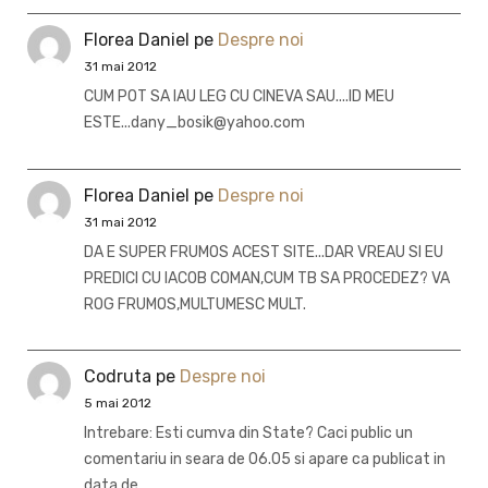
Florea Daniel
pe
Despre noi
31 mai 2012
CUM POT SA IAU LEG CU CINEVA SAU....ID MEU
ESTE...dany_bosik@yahoo.com
Florea Daniel
pe
Despre noi
31 mai 2012
DA E SUPER FRUMOS ACEST SITE...DAR VREAU SI EU
PREDICI CU IACOB COMAN,CUM TB SA PROCEDEZ? VA
ROG FRUMOS,MULTUMESC MULT.
Codruta
pe
Despre noi
5 mai 2012
Intrebare: Esti cumva din State? Caci public un
comentariu in seara de 06.05 si apare ca publicat in
data de…