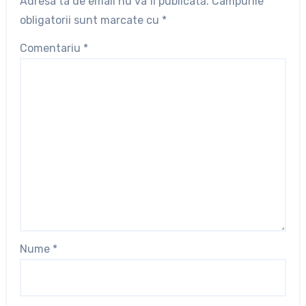
Adresa ta de email nu va fi publicată.
Câmpurile
obligatorii sunt marcate cu
*
Comentariu
*
Nume
*