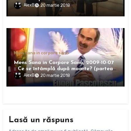
AlexB
20 martie 2018
Mens sana in corpore sano
Mens Sana in Corpore Sano, 2009-10-07
:: Ce se întâmplă după moarte? (partea
1)
AlexB
20 martie 2018
Lasă un răspuns