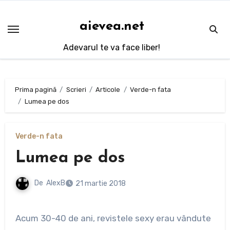
Sari
la
aievea.net
conținut
Adevarul te va face liber!
Prima pagină
Scrieri
Articole
Verde-n fata
Lumea pe dos
Verde-n fata
Lumea pe dos
De
AlexB
21 martie 2018
Acum 30-40 de ani, revistele sexy erau vândute