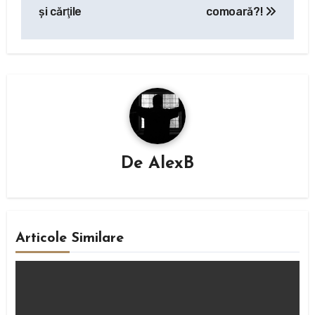
în
şi cărţile
comoară?!
articole
De
AlexB
Articole Similare