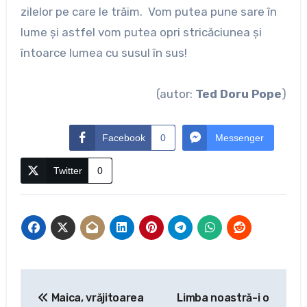
zilelor pe care le trăim. Vom putea pune sare în
lume şi astfel vom putea opri stricăciunea şi
întoarce lumea cu susul în sus!
(autor:
Ted Doru Pope
)
Facebook
0
Messenger
Twitter
0
Navigare
Maica, vrăjitoarea
Limba noastră-i o