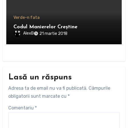
Verde-n fata
Codul Manierelor Creştine
AlexB
21 martie 2018
Lasă un răspuns
Adresa ta de email nu va fi publicată.
Câmpurile
obligatorii sunt marcate cu
*
Comentariu
*