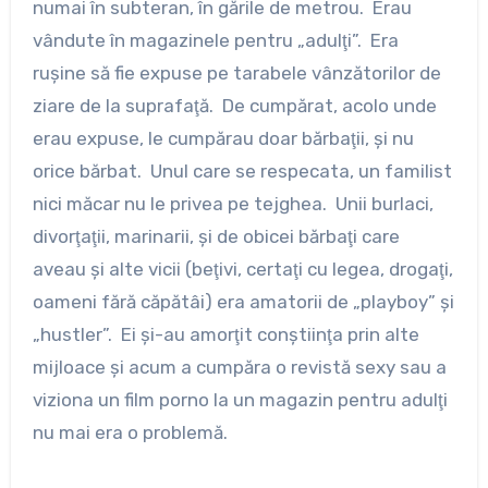
numai în subteran, în gările de metrou. Erau
vândute în magazinele pentru „adulţi”. Era
ruşine să fie expuse pe tarabele vânzătorilor de
ziare de la suprafaţă. De cumpărat, acolo unde
erau expuse, le cumpărau doar bărbaţii, şi nu
orice bărbat. Unul care se respecata, un familist
nici măcar nu le privea pe tejghea. Unii burlaci,
divorţaţii, marinarii, şi de obicei bărbaţi care
aveau şi alte vicii (beţivi, certaţi cu legea, drogaţi,
oameni fără căpătâi) era amatorii de „playboy” şi
„hustler”. Ei şi-au amorţit conştiinţa prin alte
mijloace şi acum a cumpăra o revistă sexy sau a
viziona un film porno la un magazin pentru adulţi
nu mai era o problemă.