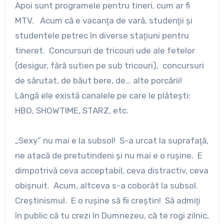
Apoi sunt programele pentru tineri, cum ar fi
MTV. Acum că e vacanţa de vară, studenţii şi
studentele petrec în diverse staţiuni pentru
tineret. Concursuri de tricouri ude ale fetelor
(desigur, fără sutien pe sub tricouri), concursuri
de sărutat, de băut bere, de… alte porcării!
Lângă ele există canalele pe care le plăteşti:
HBO, SHOWTIME, STARZ, etc.
„Sexy” nu mai e la subsol! S-a urcat la suprafaţă,
ne atacă de pretutindeni şi nu mai e o ruşine. E
dimpotrivă ceva acceptabil, ceva distractiv, ceva
obişnuit. Acum, altceva s-a coborât la subsol.
Creştinismul. E o ruşine să fii creştin! Să admiţi
în public că tu crezi în Dumnezeu, că te rogi zilnic,