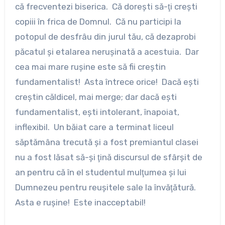
că frecventezi biserica. Că doreşti să-ţi creşti
copiii în frica de Domnul. Că nu participi la
potopul de desfrâu din jurul tău, că dezaprobi
păcatul şi etalarea neruşinată a acestuia. Dar
cea mai mare ruşine este să fii creştin
fundamentalist! Asta întrece orice! Dacă eşti
creştin căldicel, mai merge; dar dacă eşti
fundamentalist, eşti intolerant, înapoiat,
inflexibil. Un băiat care a terminat liceul
săptămâna trecută şi a fost premiantul clasei
nu a fost lăsat să-şi ţină discursul de sfârşit de
an pentru că în el studentul mulţumea şi lui
Dumnezeu pentru reuşitele sale la învăţătură.
Asta e ruşine! Este inacceptabil!