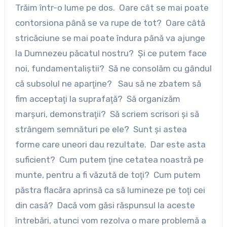
Trăim într-o lume pe dos. Oare cât se mai poate
contorsiona până se va rupe de tot? Oare câtă
stricăciune se mai poate îndura până va ajunge
la Dumnezeu păcatul nostru? Şi ce putem face
noi, fundamentaliştii? Să ne consolăm cu gândul
că subsolul ne aparţine? Sau să ne zbatem să
fim acceptaţi la suprafaţă? Să organizăm
marşuri, demonstraţii? Să scriem scrisori şi să
strângem semnături pe ele? Sunt şi astea
forme care uneori dau rezultate. Dar este asta
suficient? Cum putem ţine cetatea noastră pe
munte, pentru a fi văzută de toţi? Cum putem
păstra flacăra aprinsă ca să lumineze pe toţi cei
din casă? Dacă vom găsi răspunsul la aceste
întrebări, atunci vom rezolva o mare problemă a