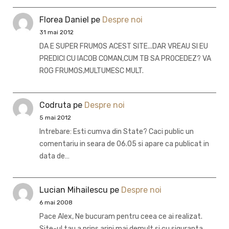
Florea Daniel
pe
Despre noi
31 mai 2012
DA E SUPER FRUMOS ACEST SITE...DAR VREAU SI EU
PREDICI CU IACOB COMAN,CUM TB SA PROCEDEZ? VA
ROG FRUMOS,MULTUMESC MULT.
Codruta
pe
Despre noi
5 mai 2012
Intrebare: Esti cumva din State? Caci public un
comentariu in seara de 06.05 si apare ca publicat in
data de…
Lucian Mihailescu
pe
Despre noi
6 mai 2008
Pace Alex, Ne bucuram pentru ceea ce ai realizat.
Site-ul tau a prins aripi mai demult si cu siguranta