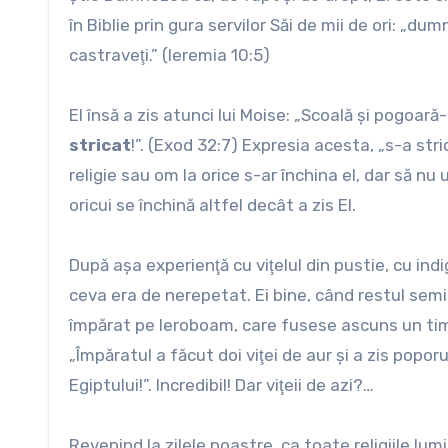
în Biblie prin gura servilor Săi de mii de ori: „du
castraveţi.” (Ieremia 10:5)
El însă a zis atunci lui Moise: „Scoală şi pogoară
stricat
!”. (Exod 32:7) Expresia acesta, „s-a st
religie sau om la orice s-ar închina el, dar să 
oricui se închină altfel decât a zis El.
După aşa experienţă cu viţelul din pustie, cu in
ceva era de nerepetat. Ei bine, când restul seminţ
împărat pe Ieroboam, care fusese ascuns un timp î
„Împăratul a făcut doi viţei de aur şi a zis popor
Egiptului!”. Incredibil! Dar viţeii de azi?…
Revenind la zilele noastre, ca toate religiile lum