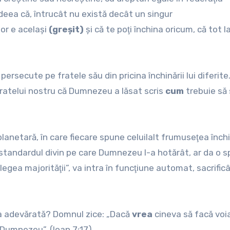
 ideea că, întrucât nu există decât un singur
lor e acelaşi
(greşit)
şi că te poţi închina oricum, că tot la
persecute pe fratele său din pricina închinării lui diferite
ratelui nostru că Dumnezeu a lăsat scris
cum
trebuie să
planetară, în care fiecare spune celuilalt frumuseţea închi
 standardul divin pe care Dumnezeu l-a hotărât, ar da o s
egea majorităţii”, va intra în funcţiune automat, sacrific
ea adevărată? Domnul zice: „Dacă
vrea
cineva să facă voia
 Dumnezeu”. (Ioan 7:17).