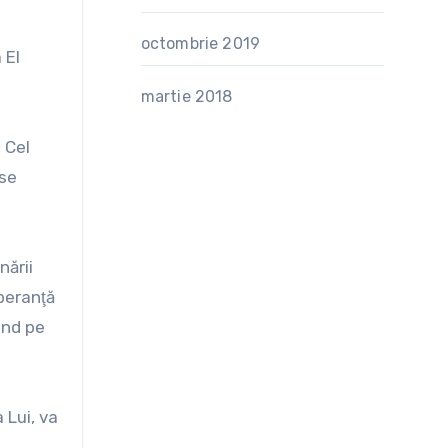
octombrie 2019
 El
martie 2018
. Cel
 se
nării
peranţă
ând pe
 Lui, va