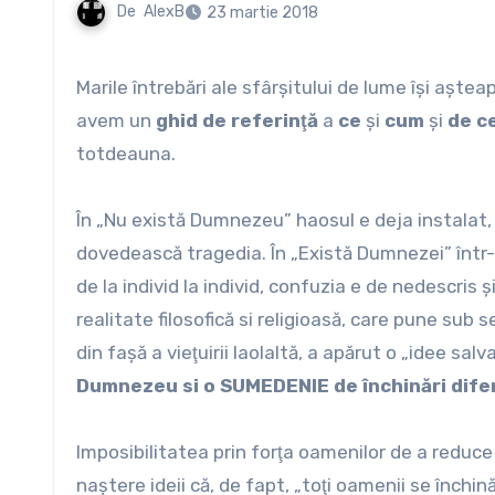
De
AlexB
23 martie 2018
Marile întrebări ale sfârşitului de lume îşi aşteaptă răspunsul pentru că de ele depinde viitorul ei veşnic. Dacă nu
avem un
ghid de referinţă
a
ce
şi
cum
şi
de c
totdeauna.
În „Nu există Dumnezeu” haosul e deja instalat, 
dovedească tragedia. În „Există Dumnezei” într-un
de la individ la individ, confuzia e de nedescris
realitate filosofică si religioasă, care pune sub
din faşă a vieţuirii laolaltă, a apărut o „idee sal
Dumnezeu si o SUMEDENIE de închinări difer
Imposibilitatea prin forţa oamenilor de a reduce 
naştere ideii că, de fapt, „toţi oamenii se închin