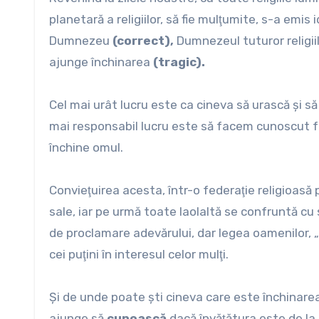
planetară a religiilor, să fie mulţumite, s-a emis
Dumnezeu
(correct),
Dumnezeul tuturor religii
ajunge închinarea
(tragic).
Cel mai urât lucru este ca cineva să urască şi să 
mai responsabil lucru este să facem cunoscut f
închine omul.
Convieţuirea acesta, într-o federaţie religioasă 
sale, iar pe urmă toate laolaltă se confruntă cu
de proclamare adevărului, dar legea oamenilor, „l
cei puţini în interesul celor mulţi.
Şi de unde poate şti cineva care este închinar
ajunge să
cunoască
dacă învăţătura este de la