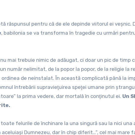
e
, babilonia se va transforma în tragedie cu urmări pentr
nu mai trebuie nimic de adăugat, ci doar un pic de timp c
 număr nelimitat, de la popor la popor, de la religie la re
 şi ordinea de neinstalat. În această complicată până la im
 semnul întrebării supravieţuirea speţei umane prin ştrang
vatoare” la prima vedere, dar mortală în conţinutul ei.
Un S
ite.
toate felurile de închinare la una singură sau la nici una 
ă aceluiaşi Dumnezeu, dar în chip diferit…”, cel mai mare f