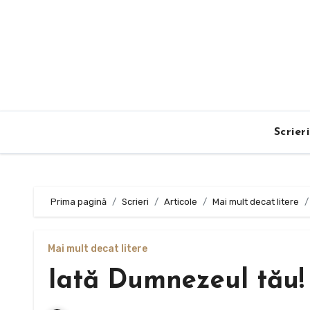
Sari
la
conținut
Scrier
Prima pagină
Scrieri
Articole
Mai mult decat litere
Mai mult decat litere
Iată Dumnezeul tău!