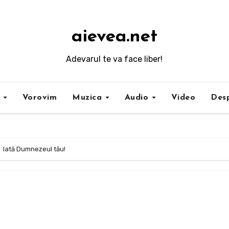
aievea.net
Adevarul te va face liber!
i
Vorovim
Muzica
Audio
Video
Desp
Iată Dumnezeul tău!