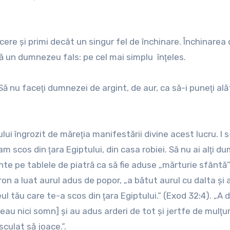
e şi primi decât un singur fel de închinare. Închinarea d
ază un dumnezeu fals: pe cel mai simplu înţeles.
Să nu faceţi dumnezei de argint, de aur, ca să-i puneţi ală
ui îngrozit de măreţia manifestării divine acest lucru. I 
scos din ţara Egiptului, din casa robiei. Să nu ai alţi d
vinte pe tablele de piatră ca să fie aduse „mărturie sfântă
ron a luat aurul adus de popor, „a bătut aurul cu dalta şi 
eul tău care te-a scos din ţara Egiptului.” (Exod 32:4). „A 
eau nici somn] şi au adus arderi de tot şi jertfe de mulţu
culat să joace.”.