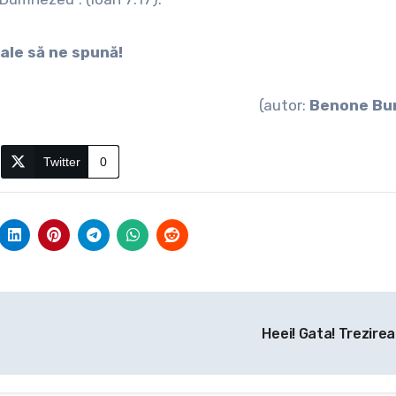
ale să ne spună!
(autor:
Benone Bu
Twitter
0
Heei! Gata! Trezirea!