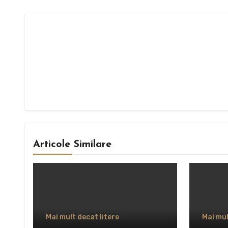
Articole Similare
Mai mult decat litere
Mai mul