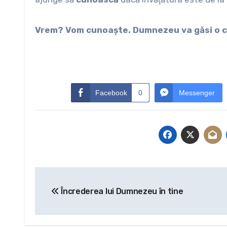
Vrem? Vom cunoaşte. Dumnezeu va găsi o c
Facebook
0
Messenger
Navigare
Încrederea lui Dumnezeu în tine
în
articole