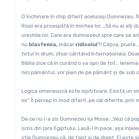
O închinare în chip diferit aceluiaşi Dumnezeu, f
Roşii era proaspătă în mintea lor. „Să nu ai alţi
urechile lor. Care era dumnezeul spre care se a
nu
blasfemia,
măcar
ridicolul
?! Câţiva, poate
totul în drum, chiar cântând Internaţionala. Do
Biblia zice că în curând o va opri de tot… Ieremia 
nici pământul, vor pieri de pe pământ şi de sub ce
Logica omenească este ispititoare. Există un sin
lor” Îl percep în mod diferit, pe căi diferite, prin 
De ce nu i-a zis Dumnezeu lui Moise: „Vezi că pop
scos din ţara Egiptului. Lasă-l în pace, aşa înţel
ştie Dumnezeu că, de fapt şi de drept, El este 