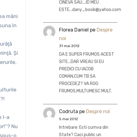
CINEVA SAU....ID MEU
ESTE...dany_bosik@yahoo.com
ea mării
ăsuna în
Florea Daniel
pe
Despre
noi
urăţă
31 mai 2012
inţă. Şi
DA E SUPER FRUMOS ACEST
erurile,
SITE...DAR VREAU SI EU
PREDICI CU IACOB
COMAN,CUM TB SA
PROCEDEZ? VA ROG
lturile
FRUMOS,MULTUMESC MULT.
a?!
Codruta
pe
Despre noi
e l-a
5 mai 2012
or!”? Nu
Intrebare: Esti cumva din
State? Caci public un
 spus-o