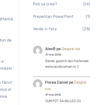
Poti sa crezi?
(14)
Prezentari PowerPoint
(1)
iferită
Verde-n fata
(28)
turi de
AlexB
pe
Despre noi
31 mai 2012
s-a
Daniel, gasesti aici materiale:
www.iacobcoman.ro :)
umnezei
”
a făcut
Florea Daniel
pe
Despre
noi
doua zi
31 mai 2012
mire.
CUM POT SA IAU LEG CU