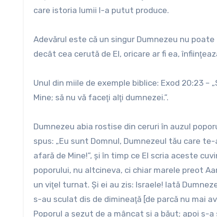
care istoria lumii l-a putut produce.
Adevărul este că un singur Dumnezeu nu poate cer
decât cea cerută de El, oricare ar fi ea, înfiinţe
Unul din miile de exemple biblice: Exod 20:23 – „
Mine; să nu vă faceţi alţi dumnezei.”.
Dumnezeu abia rostise din ceruri în auzul poporul
spus: „Eu sunt Domnul, Dumnezeul tău care te-am 
afară de Mine!”, şi în timp ce El scria aceste cu
poporului, nu altcineva, ci chiar marele preot Aa
un viţel turnat. Şi ei au zis: Israele! Iată Dumnez
s-au sculat dis de dimineaţă [de parcă nu mai av
Poporul a şezut de a mâncat şi a băut; apoi s-a s