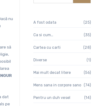
A fost odata
(25)
u
Ca si cum…
(35)
are să
Cartea cu carti
(28)
ligie,
Diverse
(1)
posibil
ularea
Mai mult decat litere
(56)
INGUR
Mens sana in corpore sano
(74)
a dat
Pentru un duh vesel
(14)
als pe