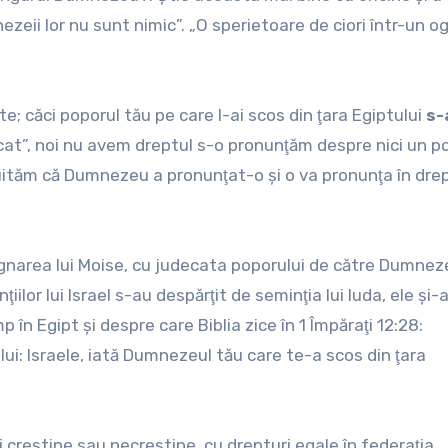
mnezeii lor nu sunt nimic”. „O sperietoare de ciori într-un o
-te; căci poporul tău pe care l-ai scos din ţara Egiptului
s-
ricat”, noi nu avem dreptul s-o pronunţăm despre nici un p
nu uităm că Dumnezeu a pronunţat-o şi o va pronunţa în dre
dignarea lui Moise, cu judecata poporului de către Dumnez
iilor lui Israel s-au despărţit de seminţia lui Iuda, ele şi-
n Egipt şi despre care Biblia zice în 1 Împăraţi 12:28:
ului: Israele, iată Dumnezeul tău care te-a scos din ţara
ii creştine sau necreştine, cu drepturi egale în federaţia