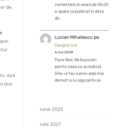
comentariu in seara de 06.05
gor de
si apare ca publicat in data
de…
a
Lucian Mihailescu
pe
opor,
Despre noi
ptul
6 mai 2008
Pace Alex, Ne bucuram
pentru ceea ce ai realizat.
Site-ul tau a prins aripi mai
eu, aşa
demult si cu siguranta se…
au pus
iunie 2023
iulie 2021