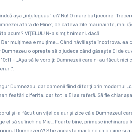
iindcă aşa „înţelegeau” ei? Nu! O mare batjocorire! Trecer
 dumnezei afară de Mine”, de câteva zile mai înainte, mai r
răta acum? VIŢELUL! N-a simţit nimeni, dacă
… Dar mulţimea e mulţime… Când năvăleşte încotrova, ea c
ar Dumnezeu o opreşte să o judece când găseşte El de cuvi
10:11 – „Aşa să le vorbiţi: Dumnezeii care n-au făcut nici c
ruri.”.
gur Dumnezeu, dar oamenii fiind diferiţi prin modernul „cu
manifestări diferite, dar tot la El se referă. Să fie chiar aş
orul şi-a făcut un viţel de aur şi zice că e Dumnezeul car
ege el să se închine Mie… Foarte bine, primesc închinarea l
singurul Dumnezeu?! Ştie aceasta mai bine ca oricine şi a