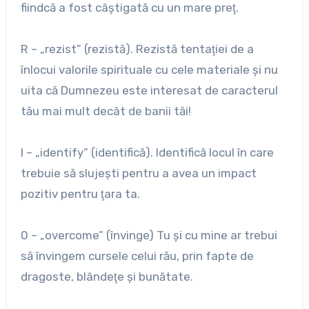
fiindcă a fost câştigată cu un mare preţ.
R – „rezist” (rezistă). Rezistă tentaţiei de a
înlocui valorile spirituale cu cele materiale şi nu
uita că Dumnezeu este interesat de caracterul
tău mai mult decât de banii tăi!
I – „identify” (identifică). Identifică locul în care
trebuie să slujeşti pentru a avea un impact
pozitiv pentru ţara ta.
0 – „overcome” (învinge) Tu şi cu mine ar trebui
să învingem cursele celui rău, prin fapte de
dragoste, blândeţe şi bunătate.