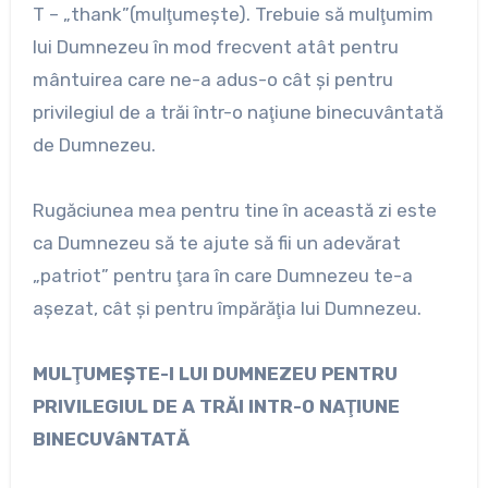
T – „thank”(mulţumeşte). Trebuie să mulţumim
lui Dumnezeu în mod frecvent atât pentru
mântuirea care ne-a adus-o cât şi pentru
privilegiul de a trăi într-o naţiune binecuvântată
de Dumnezeu.
Rugăciunea mea pentru tine în această zi este
ca Dumnezeu să te ajute să fii un adevărat
„patriot” pentru ţara în care Dumnezeu te-a
aşezat, cât şi pentru împărăţia lui Dumnezeu.
MULŢUMEŞTE-I LUI DUMNEZEU PENTRU
PRIVILEGIUL DE A TRĂI INTR-O NAŢIUNE
BINECUVâNTATĂ