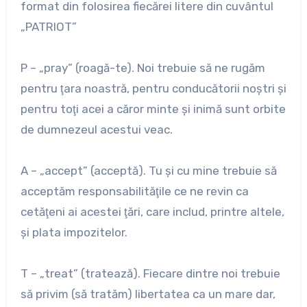
format din folosirea fiecărei litere din cuvântul
„PATRIOT”
P – „pray” (roagă-te). Noi trebuie să ne rugăm
pentru ţara noastră, pentru conducătorii noştri şi
pentru toţi acei a căror minte şi inimă sunt orbite
de dumnezeul acestui veac.
A – „accept” (acceptă). Tu şi cu mine trebuie să
acceptăm responsabilităţile ce ne revin ca
cetăţeni ai acestei ţări, care includ, printre altele,
şi plata impozitelor.
T – „treat” (tratează). Fiecare dintre noi trebuie
să privim (să tratăm) libertatea ca un mare dar,