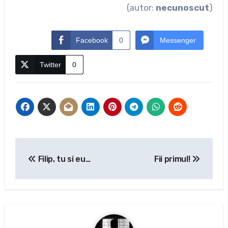
(autor:
necunoscut
)
Facebook
0
Messenger
Twitter
0
Navigare
Filip, tu si eu…
Fii primul!
în
articole