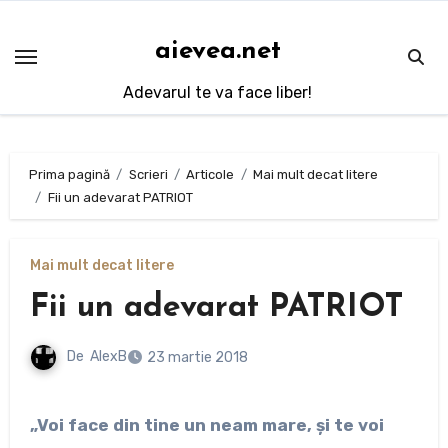
Sari
la
aievea.net
conținut
Adevarul te va face liber!
Prima pagină
Scrieri
Articole
Mai mult decat litere
Fii un adevarat PATRIOT
Mai mult decat litere
Fii un adevarat PATRIOT
De
AlexB
23 martie 2018
„Voi face din tine un neam mare, şi te voi