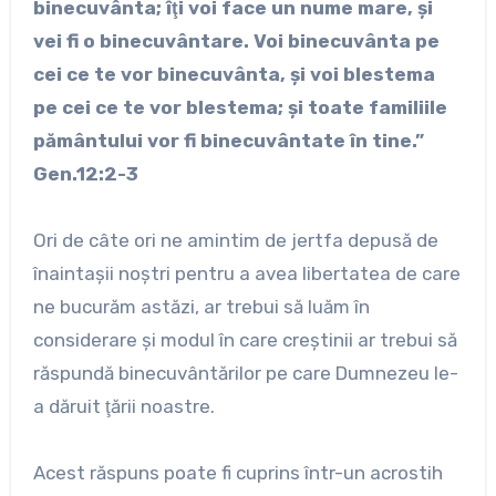
binecuvânta; îţi voi face un nume mare, şi
vei fi o binecuvântare. Voi binecuvânta pe
cei ce te vor binecuvânta, şi voi blestema
pe cei ce te vor blestema; şi toate familiile
pământului vor fi binecuvântate în tine.”
Gen.12:2-3
Ori de câte ori ne amintim de jertfa depusă de
înaintaşii noştri pentru a avea libertatea de care
ne bucurăm astăzi, ar trebui să luăm în
considerare şi modul în care creştinii ar trebui să
răspundă binecuvântărilor pe care Dumnezeu le-
a dăruit ţării noastre.
Acest răspuns poate fi cuprins într-un acrostih