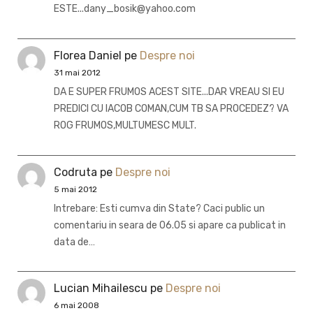
ESTE...dany_bosik@yahoo.com
Florea Daniel
pe
Despre noi
31 mai 2012
DA E SUPER FRUMOS ACEST SITE...DAR VREAU SI EU
PREDICI CU IACOB COMAN,CUM TB SA PROCEDEZ? VA
ROG FRUMOS,MULTUMESC MULT.
Codruta
pe
Despre noi
5 mai 2012
Intrebare: Esti cumva din State? Caci public un
comentariu in seara de 06.05 si apare ca publicat in
data de…
Lucian Mihailescu
pe
Despre noi
6 mai 2008