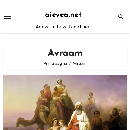
Sari
la
aievea.net
conținut
Adevarul te va face liber!
Avraam
Prima pagină
Avraam